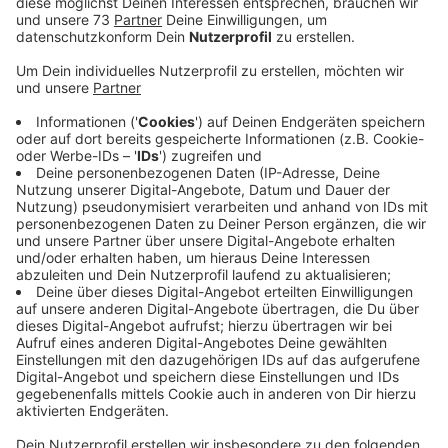
Stadt Ahaus mitgeteilt.
Veröffentlicht:
Montag, 02.11.2020 08:32
Anzeige
Zwei Kinder der Gottfried-von-Kappenberg
Grundschule infiziert
Anzeige
Zwei Kinder an der Gottfried-von-Kappenberg
Grundschule in Wessum sind positiv getestet worden.
Sie befinden sich aktuell in häuslicher Quarantäne -
anonsten müssen nur die direkten Sitznachbarn
getestet werden. Die wurden auch schon vom
Kreisgesundheitsamt informiert. Wegen der