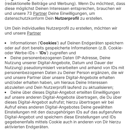
Anzeige
Wichtig: AHA + L Regeln
Anzeige
Ein Stopp oder gar ein Runtergehen der Zahlen ist
nicht in Sicht. Trotzdem rät uns Landrat Kai Zwicker,
ruhig zu bleiben.
"Wir warten natürlich jetzt gespannt, ob die
ersten Maßnahmen greifen, insbesondere, ob die
Kontaktbeschränkungen Wirkung zeigen. Für
uns auch ganz wichtig wird sein, was
beschließen die Ministerpräsidentinnen und
Ministerpräsidenten gemeinsam mit der
Bundeskanzlerin als weitere Schrtte. Um dann zu