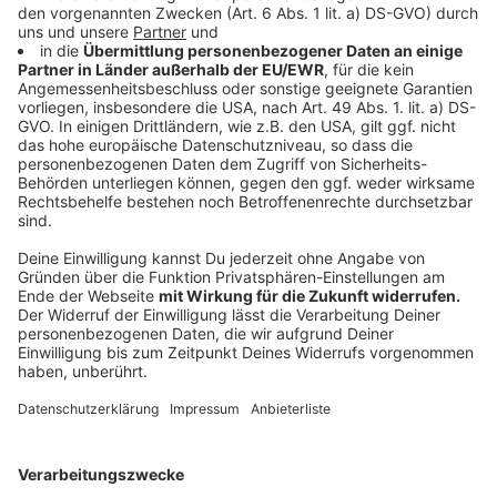
Arbeitnehmer müssen einen Nachweis bringen,
allerdings auf Arbeitgeberseite ein solcher Test
finanziert werden."
Anzeige
In der Vergangenheit hat es ja viele
Betrugsfälle mit den kostenlosen Tests
gegeben. Kann die neue Testregelung daran
etwas ändern?
Anzeige
Das hofft Bundesgesundheitsminister Karl Lauterbach
(SPD) zumindest. Denn die Zahl der Tests werde
zurückgehen und der Bund zahlt gleichzeitig weniger
für jeden Bürgertest. Betrug kann dadurch weniger