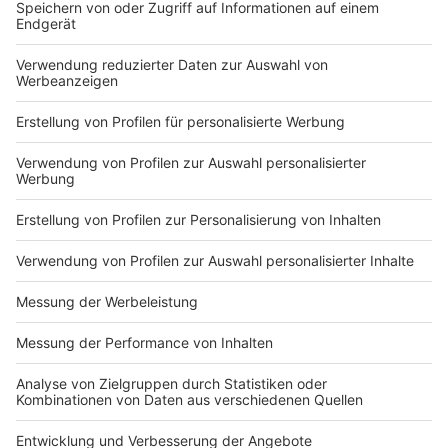
attraktiv, aber nicht komplett verdrängt werden. Wer
sich kostenlos testen lassen möchte, müsste nun
auch den Grund nachweisen. "Es sind Tests
abgerechnet worden, die nicht durchgeführt wurden.
Dadurch wird die Qualität besser kontrolliert und auch
auf die zuschneidet, die ihn brauchen", erklärt
Lauterbach. Er erhofft sich außerdem, dass die Zahl
falsch positiver Ergebnisse damit zurückgehe.
Autor: Thorsten Ortmann
Anzeige
Anzeige