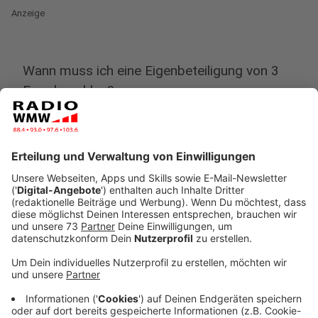
Anzeige
Wann muss ich eine Eigenbeteiligung von 3
Euro bezahlen?
Anzeige
Laut Bundesregierung müssen folgende Personen ab
sofort drei Euro pro "Bürgertest" zahlen
Personen, die am Tag der Testung eine
Veranstaltung in Innenräumen besuchen wollen
(Feier oder Konzert)
Personen, die am Tag der Testung Kontakt zu
Personen haben werden, die ein hohes Risiko
haben, schwer an Covid-19 zu erkranken (Das sind
Menschen ab 60 Jahren, Menschen mit