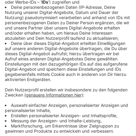
Behinderung, Menschen mit Vorerkrankungen)
Personen, die durch die Corona-Warn-App einen
Hinweis auf ein erhöhtes Risiko erhalten haben
("rote Kachel").
Wer sich ganz ohne Grund testen lassen will, muss
den Test sogar
komplett
bezahlen
Anzeige
Wie wird kontrolliert?
Anzeige
Man muss sich bei den Teststationen ausweisen und
auf einem Formular den Anspruch begründen. Im Fall
eines Konzertbesuchs kann man das Ticket vorlegen.
Bei einem Besuch im Pflegeheim kann das Heim den
Testanspruch vorher schriftlich bestätigen. Dafür gibt