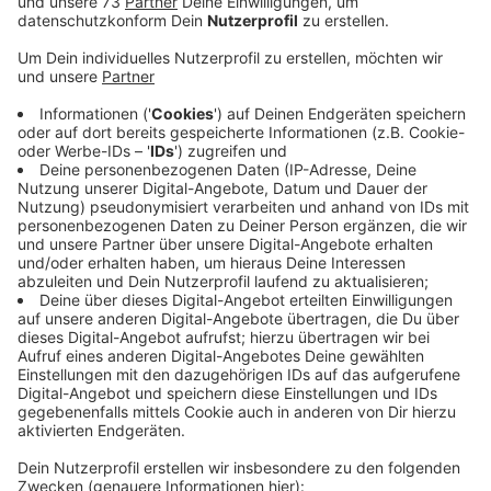
Anzeige
Das Klinikum Westmünsterland meldet einen Corona-
Ausbruch im Stadtlohner Krankenhaus. In den
vergangenen zehn Tagen seien 14 Mitarbeiter positiv
auf das Virus getestet worden. Außerdem sind 10
Patienten infiziert. Deshalb werden heute alle
Mitarbeiter, die direkten Kontakt zu Patienten haben,
getestet. Das sind etwa 270. So will das Klinikum
möglicherweise unentdeckte Infektionsketten finden
und unterbrechen.
Alle betroffenen Mitarbeiter sind in
Quarantäne, die Patienten wurden isoliert und wurden
bzw. werden teils auch verlegt. Und auch in drei
Behinderteneinrichtungen der Caritas in Ahaus
grassiert das Coronavirus. 21 Bewohner wurden dort
positiv getestet.