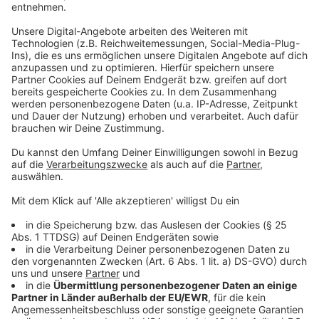
die passenden Tiere vorgestellt. Potentielle neue
Hundebesitzer kommen mehrmals, um den Hund
kennenzulernen und umgekehrt. Vor dem endgültigen
Einzug ins neue Zuhause gibt es einen Probetag. Bei
Katzen und Kleintieren gibt es den Besuch nur im
Gehege.
Hier könnt ihr Kontakt zum Tierheim
Bocholt aufnehmen.
Anzeige
Was passiert nach dem Lockdown?
Anzeige
In Corona-Zeiten mit Home Office schaffen sich viele
ein Haustier an. Aber was passiert nach der Corona-
Pandemie, wenn zum Beispiel die Arbeit wieder im
Büro stattfindet und die Kinder zur Schule oder in den