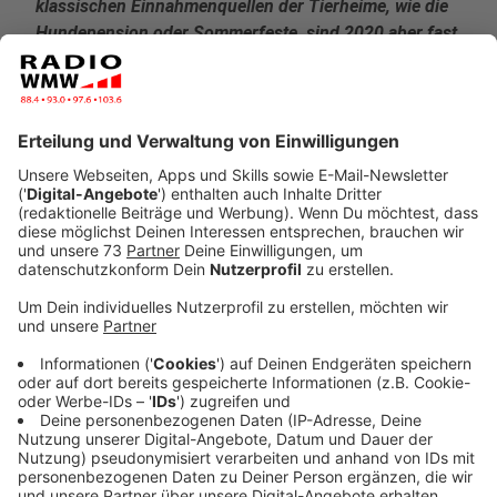
klassischen Einnahmenquellen der Tierheime, wie die
Hundepension oder Sommerfeste, sind 2020 aber fast
komplett weggefallen.
Veröffentlicht:
Dienstag, 26.01.2021 06:49
Anzeige
Die beiden Tierheime in Ahaus und Bocholt
hoffen, dass sich die Situation in diesem
Sommer wieder normalisiert
Anzeige
Das Tierheim in Ahaus hat nach eigenen Angaben zum
Glück keine Absagen von Tierschutzmitgliedschaften.
Immer noch werden Hunde und Katzen erhöht