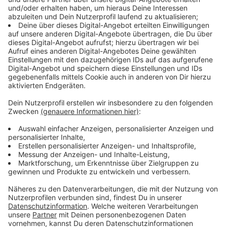
nachgefragt. Kleintiere sind gerade nicht so gefragt.
Damit rechnet das Tierheim Ahaus aber auch erst
wieder mehr im Frühling. Besuchstermine laufen sehr
gut. Nach Vorgesprächen am Telefon werden
Einzeltermine vereinbart. Das soll auch in Zukunft so
beibehalten werden.
Hier könnt ihr Kontakt zum
Tierheim Ahaus aufnehmen.
Anzeige
Tierheim Bocholt vermittelt Lanzeitbewohner
Anzeige
Alleine in Bocholt konnten im vergangen Jahr drei
Langzeitbewohner das Tierheim in ein neues Zuhause
verlassen. Die Leute kommen mit gewissen
Vorstellungen. Das wird besprochen und dann werden