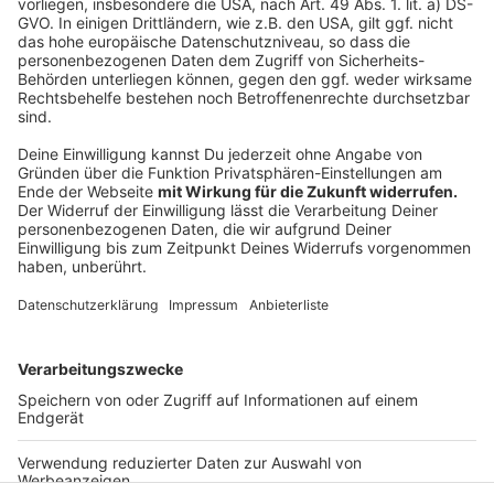
Kindergarten gehen? Wer sich ein Tier anschafft,
sollte auch daran denken, sagt der Leiter des
Tierheims in Bocholt, Niklas Jägering. Denn auch dann
muss sich jemand um das Haustier kümmern. Es hilft
nichts, wenn man sich jetzt ein Tier anschafft, weil
man viel zuhause ist, und später keine Zeit mehr hat.
Deshalb sollte sich jeder sehr genau überlegen, ob er
dauerhaft Zeit für einen Hund, eine Katze oder ein
anderes Haustier hat.
Anzeige
Anzeige