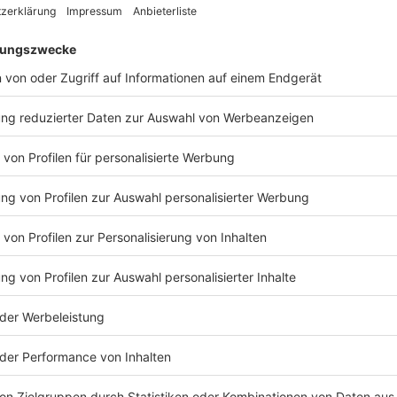
Alfred und Hermann haben beim Aufbau einer Kranke
Ehrenamtlich und aus Überzeugung. Toll, dass es solc
ziehen den Hut!
Anzeige
Weitere Bilder der Krankenstation in Gamb
Anzeige