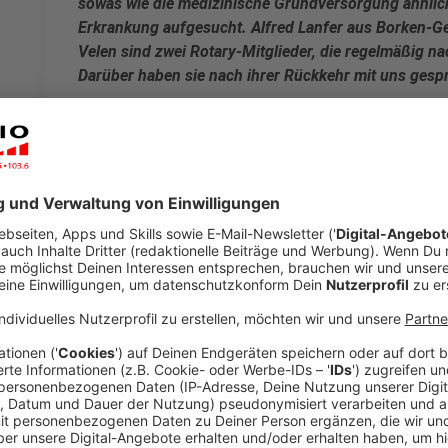
sowas wie die medizinische Grundversorgung ähnlich 
Erkrankung aufgesucht. Alfred Lanfer aus Borken
Velen sind zwei Rotary-Mitglieder, die regelmäßig na
Darüber haben sie nach ihrer Rückkehr mit uns gesp
Veröffentlicht:
Freitag, 17.05.2024 09:46
Anzeige
Gesundheitsprojekt Simbabwe
Anzeige
Der Rotary-Club Borken und der Verein Tswalu-Healt
gestellt den Notstand im Simbabwe zu lindern. Die m
Bereich Simbabwes oft nicht gegeben. Der Rotary-C
Care Velen, dessen Vorsitzender Dr. Ludwig Föcking a
Aufgabe gestellt, diesen Notstand zu lindern. Die Ge