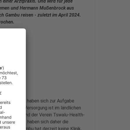
einer Arztpraxis. Und wird für jede
-Gemen und Hermann Mußenbrock aus
ch Gambu reisen - zuletzt im April 2024.
rochen.
h-Care Velen haben sich zur Aufgabe
edizinische Versorgung ist im ländlichen
lub-Borken und der Verein Tswalu-Health-
us Velen ist, haben sich daher die
meinde in Gambu hat derzeit keine Klinik,