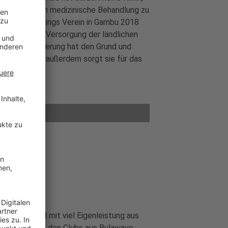
rücklegen, um medizinische Behandlung zu
men mit Föckings Verein in Gambu 2018
 medizinische Versorgung der ländlichen
Ort. Die Regierung hat den Grund und
ng gestellt, außerdem sorgt sie für das
beschafft
althcare und mit viel Eigenleistung aus
s Borken und den Clubs aus Bulawayo