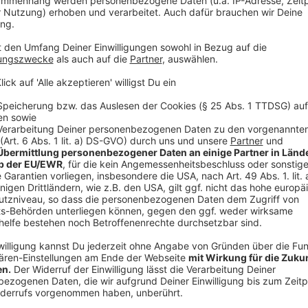
South und Plumtree ein Hauptgebäude, ein Schweste
und-Kind Gebäude erstellt. Der Rotary Club Borken h
Ultraschall, Röntgen, Labor) beschafft. Die Station 
Wasser dazu kommt aus einem eigenen 60 Meter - ti
dafür, dass dieser Brunnen oft an seine Kapazitätsg
nahen Fluß beschafft, der allerdings stark verschmu
Borken im Frühjahr 2025 damit beginnen, einen tiefer
Wasserversorgung zu optimieren.
Anzeige
©
Rotary Club Borken
Anzeige
Toll, dass es solche Leute bei uns in der Re
Anzeige