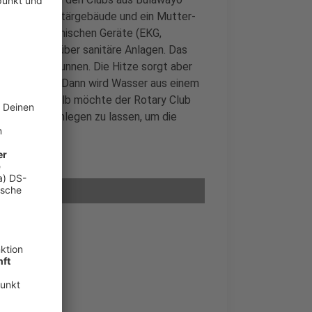
rnhaus, Sanitärgebäude und ein Mutter-
at die medizinischen Geräte (EKG,
verfügt auch über sanitäre Anlagen. Das
efen Hausbrunnen. Die Hitze sorgt aber
renzen stößt. Dann wird Wasser aus einem
tzt ist. Deshalb möchte der Rotary Club
en Brunnen anlegen zu lassen, um die
gion gibt