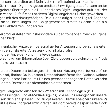
Kranke müssen etwa 15 Kilometer (häufig zu Fuß) zu
erhalten. Deshalb hat der Rotary Club Borken zusam
eine Krankenstation aufgebaut. Hauptziel dabei: Die
Bevölkerung sowie die Ausbildung des Personals vor 
Boden für den Aufbau der Krankenstation zur Verfügu
Personal.
Anzeige
©
Rotary Club Borken
Anzeige
Rotary Club Borken hat technische Geräte 
Anzeige
Im ersten Schritt wurden durch den Verein Tswalu He
der Gemeinde Gambu sowie mithilfe des Rotary-Club