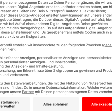
15 Minuten für die Gesundheit
Anzeige
Es geht um 15 Minuten für die Gesundheit, egal ob 
oder in der Werkshalle. Zum Mitmachen brauchen wir
Internetzugang und Zoom und etwa einen Quadratme
und schweißtreibend wird es auch nicht, denn es ste
Entspannungsübungen im Vordergrund. Die "Fitte Firm
kostenlosen Schnupperwochen. Es gibt drei Blöcke m
und 12.40 Uhr. Bei Interesse soll das Angebot nach 
gegen eine Kostenbeteiligung.
Den Link zur Anmeldung und weitere Infos gibt es
Anzeige