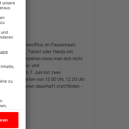
im Büro, im Homeoffice, im Pausenraum
 nur einen PC, Tablet oder Handy mit
ter Platz. Umziehen muss man sich nicht
hen Ausgleichs- und
a" beginnt am 7. Juni mit zwei
it Anfangszeiten von 12.00 Uhr, 12.20 Uhr
den Sommerferien dauerhaft stattfinden -
 hier.