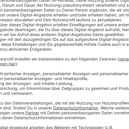
Spenden für unheilbar erkrankte Kinder
Anzeige
Im Februar noch eine dreifache Hüft-OP, jetzt heißt
Höhenmeter, 180km, 4 Länder und hoffentlich viele 
Winter will mit Ihrer Aktion „Frau Winter wandert“ fü
Spenden gehen an
das Kinderhospiz Burgholz und den
möchte Christina etwas für Kinder tun, die an schwer
der geschenkten Minute erfahrt Ihr mehr über Ihre 
Informationen zum Spenden findet Ihr hier.
Anzeige
Christina Winter / Sina Kuipers