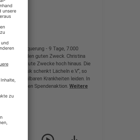
 es Alpenüberquerung - 9 Tage, 7.000
Spenden für den guten Zweck. Christina
r gleich zwei gute Zwecke hoch hinaus. Die
 Verein „Musik schenkt Lächeln e.V.“, so
en oder unheilbaren Krankheiten leiden. In
ganz besonderen Spendenaktion.
Weitere