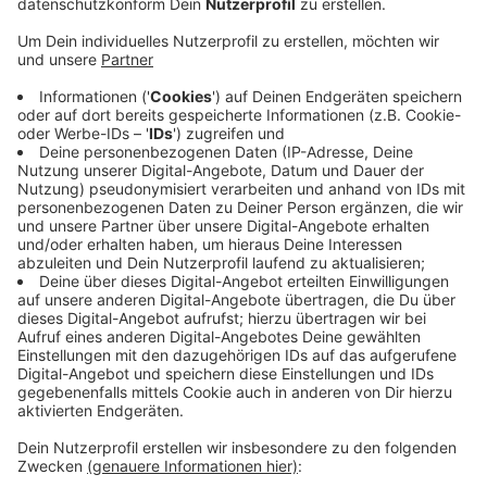
Anzeige
In Südlohn haben Unbekannte am Napoleonsweg nicht
weit von der B70 eine chemische Substanz in die
Böschung gekippt. Um was es sich genau handelt, das
wird gerade untersucht. Neben der Polizei sind auch
der Kreis Borken und das Landesamt für Natur, Umwelt
und Verbraucherschutz kurz LANUV an den
Ermittlungen beteiligt. Aufgefallen war die
Verunreinigung gestern. Die Polizei sucht nun Zeugen,
die zwischen Montag abend und Dienstag mittag z.B.
verdächtige Personen oder Fahrzeuge in dem Bereich
gesehen haben.
Anzeige