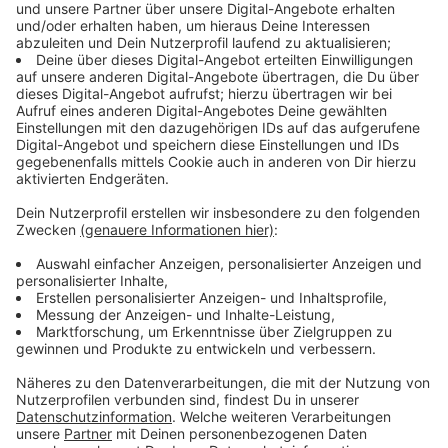
Mal bei Sky, mal bei DAZN
Anzeige
Fans von Borussia Dortmund brauchen beide Anbieter.
Denn der BVB wird im Achtelfinale gegen Paris St.
Germain im Hinspiel am Dienstag (18.02 - 21 Uhr) von
DAZN übertragen. Das Rückspiel in der französischen
Hauptstadt am 11. März um 21 Uhr zeigt allerdings
Sky. Besser haben es Anhänger vom FC Bayern. Denn
Sky zeigt sowohl Hin- als auch Rückspiel gegen den
FC Chelsea live (25.02 und 18.03 - 21 Uhr).
Anzeige
Grundsätzlich teilen sich Sky und DAZN sechs von