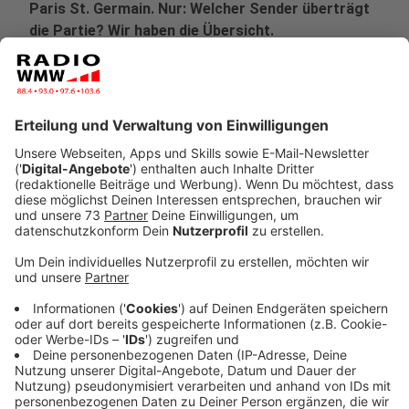
Paris St. Germain. Nur: Welcher Sender überträgt
die Partie? Wir haben die Übersicht.
Veröffentlicht:
Montag, 17.02.2020 07:43
Anzeige
Seitdem der Streamingdienst DAZN auch Champions-
League-Rechte besitzt, müssen Fußballfans sich
immer erst einmal noch vergewissern, wo die
verschiedenen Spiele laufen. Denn der Pay-TV-Sender
Sky teilt sich die Begegnungen mit DAZN ziemlich
kompliziert auf. Im Free-TV gibt es übrigens keine
einzige Partie zu sehen, da sich ARD, ZDF, RTL oder
Sport1 keine Rechte an der Königsklasse sichern
konnten (Stand: 17.02.).
Anzeige