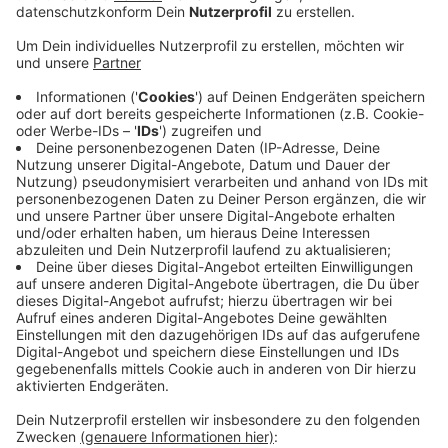
Anzeige
Demo geplant
Anzeige
Das ist Voraussetzung für die Genehmigung eines
möglichen echten Castortransports. Atomkraftgegner
wollen ab 18 Uhr in Ahaus gegen Atommülltransporte
demonstrieren. Der geplante Demonstrationszug
startet am Tobit-Kreisel und führt über gut einen
Kilometer bis zur Kreuzung Schumacherring /
Schöppinger Straße. Außerdem wird es ein Trecker-
Korso von Landwirten durch die Ahauser Innenstadt
geben.
Anzeige