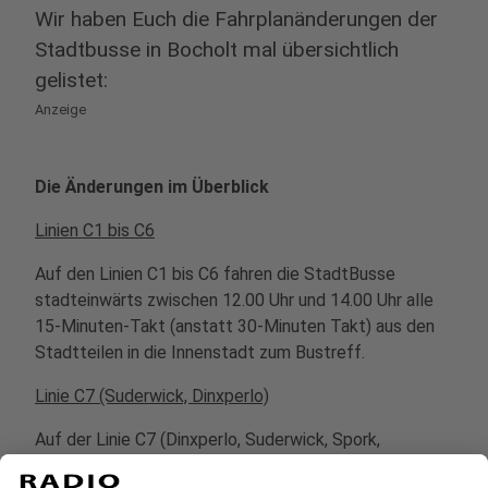
Wir haben Euch die Fahrplanänderungen der
Stadtbusse in Bocholt mal übersichtlich
gelistet:
Anzeige
Die Änderungen im Überblick
Linien C1 bis C6
Auf den Linien C1 bis C6 fahren die StadtBusse
stadteinwärts zwischen 12.00 Uhr und 14.00 Uhr alle
15-Minuten-Takt (anstatt 30-Minuten Takt) aus den
Stadtteilen in die Innenstadt zum Bustreff.
Linie C7 (Suderwick, Dinxperlo)
Auf der Linie C7 (Dinxperlo, Suderwick, Spork,
Holtwick) können die Fahrgäste zwischen 11.21 Uhr