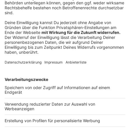
Linie C13 (s.o.), da die alle Zufahrten zum Europaplatz
(Bustreff) durch den Zug gesperrt sind.
Rückfahrt vom Bustreff
Je nachdem, wie lange der Rosenmontagszug dauern
wird und der Europaplatz (Bustreff) aufgrund des
Zugweges durch die Rebenstraße gesperrt ist, starten
die Rückfahrten auf allen Linien ab ca. 16.45 Uhr (je
nach Zugdauer auch später!). Auch nach dem Zug
werden bis ca. 17.45 Uhr auf den Linien C1 bis C6 ca.
alle 15 Minuten StadtBusse in die Stadtteile abfahren.
Die Linie C7 fährt um ca. 16.45 Uhr, danach dann alle 60
Minuten. Letzte Rückfahrt ist, wie sonst an Montagen
im Winterfahrplan, um 20.45 Uhr für alle Linien, also
auch für die TaxiBus-Linien. Die Linie C8 fährt regulär
alle 60 Minuten ab 16.45 Uhr, entgegen des normalen
Fahrplans jedoch nach Bedarf auch bis Barlo, Grenze.
Änderungen des Linienweges – Sperrung von