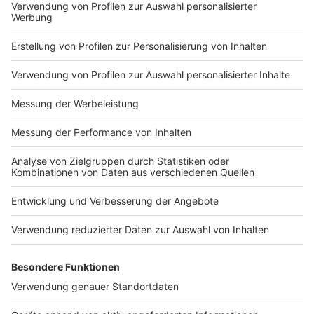
Haltestellen!
Durch die Vor- und Nachbereitungen des
Rosenmontagszuges und aufgrund gesonderter
Sicherheitsmaßnahmen sind die Linienführungen im
Innenstadtbereich ganztägig verändert. Die
Haltestellen Shopping Arkaden, Kinodrom, Rathaus,
Neutorplatz, Liebfrauenkirche und Musikschule
werden ganztägig von allen Stadt- und Taxibuslinien
nicht angefahren werden. Die Sperrung des Bustreffs
(mindestens zwischen 14.15 Uhr bis ca. 16.45 Uhr,
abhängig von der Zugdauer) gilt auch für die
Regionalbuslinien S75, X80, R51, R52, 64 und den
Bürgerbus Loikum-Wertherbruch. Genaue
Informationen zu diesen Linien sind bei den jeweiligen
Unternehmen erhältlich. Für die Nutzung der Stadt-
und TaxiBusse am Rosenmontag gilt
selbstverständlich das reguläre Tarifangebot. Weitere
Infos zum Tarif gibt’s selbstverständlich persönlich