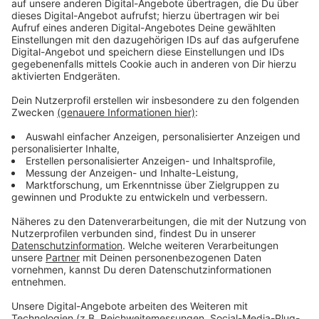
Betriebspause aus Barlo stadteinwärts um 16.23 Uhr.
Linie C11 (Aalten, NL)
Sie verkehrt im gewohnten Takt (alle 60 Minuten) bis
zur Abfahrt 13.35 Uhr ab Bustreff regulär. Die
Rückfahrt um 14.03 Uhr ab Aalten, Station erfolgt
dann unter Aussparung des Bustreff noch bis Bocholt,
Bahnhof. - Letzte Fahrt ab Bustreff um 13.35 Uhr vor
der Betriebspause, erste Fahrt nach der
Betriebspause ab Bustreff um 16.35 Uhr, sofern die
Sperrung aufgehoben ist. Anderenfalls dann erst um
17.35 Uhr in Richtung Aalten (NL) und bereits um 17.03
Uhr ab Aalten in Richtung Bocholt.
Linie C13 (Industriepark) – KEINE Betriebspause!
Sie verkehrt ganztägig (ohne Betriebspause) im
gewohnten Takt (alle 40/20 Minuten), allerdings
während der Betriebspause (s.u., Sperrung des