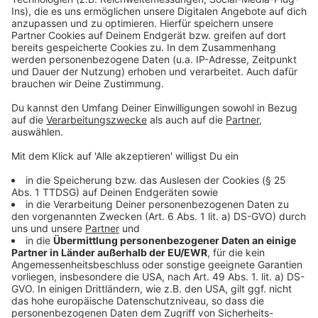
Bustreffs während des Zuges) nur zwischen den
Haltestellen Bahnhof und dem Bocholter
Industriepark, um den arbeitenden „Nicht-
Karnevalisten“ eine Fahrtmöglichkeit von und zur
Arbeit zu bieten - Letzte Fahrt ab Bustreff um 13.45
Uhr vor der Betriebspause, erste Fahrt nach der
Betriebspause ab Bustreff um 16.45 Uhr.
TaxiBusse (T11, T12, T14
)
Auf den TaxiBus-Linien gilt der reguläre Takt, in der
Regel alle 30 Minuten. Alle Fahrtwünsche müssen
telefonisch unter Tel. 0800-2191920 mindestens 30
Minuten vor der Abfahrtszeit wie gewohnt
angemeldet werden. Sperrung Bustreff -
Betriebspause während des Rosenmontagszuges
Während des Zuges zwischen 14.15 Uhr und ca. 16.45
Uhr ruht der Verkehr der StadtBus-Flotte bis auf die