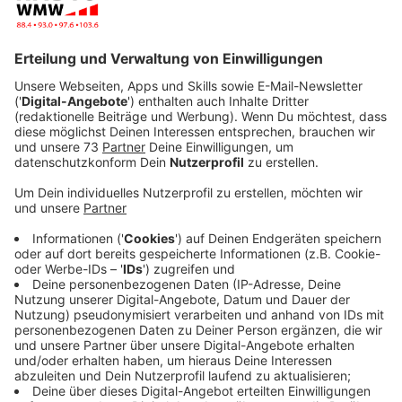
und 13.51 Uhr alle 30 Minuten (statt 60-Minuten-Takt)
mit dem StadtBus stadteinwärts zum Bocholter
Rosenmontagszug fahren. Daneben wird teilweise ein
größerer Gelenkbus eingesetzt! Die letzte Fahrt
stadtauswärts ab Bustreff (vor der Betriebspause)
findet um 13.45 Uhr statt, die erste Fahrt nach der
Betriebspause aus Dinxperlo/Suderwick stadteinwärts
um 16.21 Uhr.
Linie C8 (Barlo)
Auf der Linie C8 (Barlo) wird ein Gelenkbus (keine
zusätzlichen Fahrten) eingesetzt, um auch von dort
die Jecken in die Bocholter Innenstadt zu bringen.
Dieser verkehrt um 11.17 Uhr, 12.17 Uhr und 13.17 Uhr
direkt ab Barlo, Grenze in Fahrtrichtung Innenstadt.
Allerdings gibt es hier im Gegensatz zu den anderen
Linien keine zusätzlichen Fahrten. Die letzte Fahrt
stadtauswärts ab Bustreff (vor der Betriebspause)
findet um 13.45 Uhr statt, die erste Fahrt nach der