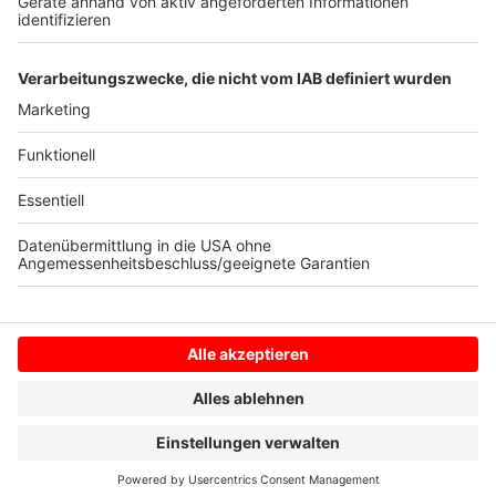
oder telefonisch im StadtBusCenter am Bustreff
(Europaplatz) zu den gewohnten Öffnungszeiten (Mo-
Fr. 9-18 Uhr, Sa: 9-14 Uhr, 02871-219190).
Anzeige
Anzeige
Anzeige
Anzeige