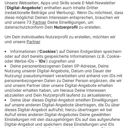
Veröffentlicht:
Donnerstag, 13.02.2025 14:45
Anzeige
Andere Münsterlandkreise stärker betroffen
Anzeige
Bis etwa 10 Uhr fallen eine ganze Reihe von Fahrten
der RVM aus. Betroffen sind unter anderem die Linien
S70/71, X80 und R76. In den Nachbarkreisen Coesfeld,
Steinfurt und Warendorf wird die RVM nach eigenen
Angaben den ganzen Tag bestreikt. F
ahrten und Linien,
die im Auftrag der RVM von anderen Busunternehmen
durchgeführt werden, sind nicht betroffen und fahren
voraussichtlich planmäßig.