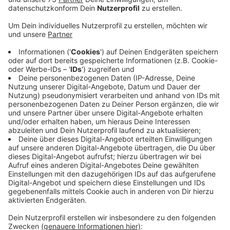
Anzeige
Auch wenn es nur ein paar Minuten sind. Setzt Euch
heute (15.11.) mal mit Euren Nichten, Neffen oder
Kindern hin und lest ihnen vor. Denn heute ist
bundesweiter Vorlesetag. Wir alle erinnern uns wohl
noch daran, wie schön es ist, wenn jemand spannende
Geschichten vorliest. Jedes Jahr am 3. Freitag im
November gibt es deshalb den Vorlesetag. Viele Kitas
und Grundschulen machen mit. Außerdem beteiligen
sich auch die Stadtbibliotheken mit verschiedenen
Aktionen. So kommt in die Ahauser Stadtbibliothek
heute zum Beispiel ein Feuerwehrmann, um vorzulesen
und aus seinem Alltag zu erzählen.
Hier findet Ihr alle Infos zu Vorleseaktionen.