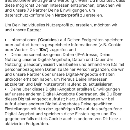
Anzeige
Schnelligkeit ist hier gefragt
Anzeige
Normalerweise laufen die Wahlvorbereitungen in
Bocholt schon mindestens ein halbes Jahr vor der
Stimmabgabe. Wegen der kurzfristigen Neuwahlen ist
das diesmal nicht möglich. Die Stadt ist aber
zuversichtlich, dass sie bis zum 23. Februar genug
Wahlhelfer zusammenbekommt und ausreichend
Wahllokale zur Verfügung stehen. Auch in Gronau läuft
die Organisation bereits und die ersten Bürger haben
sich bei der Stadt bereits als Wahlhelfer gemeldet.
Die Verwaltung freut sich aber auch über weitere
freiwilliger Helfer. Gleiches gilt für die Stadt Borken.