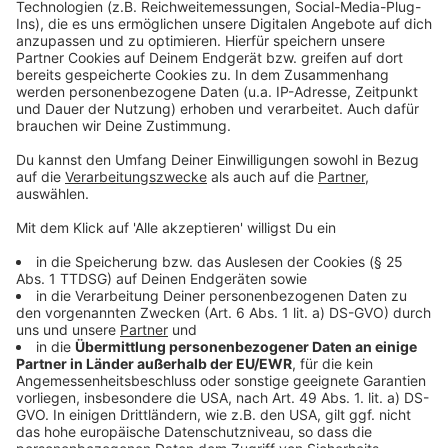
das deutsche Versprechen an die
NATO
, dass man
innerhalb kurzer Zeit 30.000 Soldatinnen und Soldaten
komplett einsatzbereit machen will, braucht es mehr
Geld.
Anzeige
Neue Wege für die Bundeswehr? NRW-
Ministerpräsident positoniert sich.
Anzeige
Auf der Suche nach Wegen und Lösungen stellt man
fest: Nicht nur der Bund trägt zur "Zeitenwende" bei -
auch die Bundesländer. NRW-Ministerpräsident Hendrik
Wüst (CDU) hat Ende Januar beispielsweise erklärt,
dass unser Bundesland beim Bau neuer Kasernen