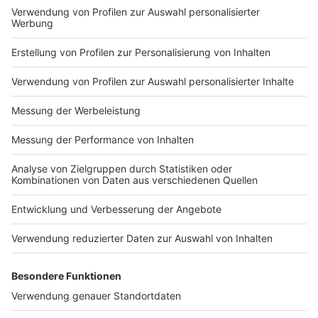
Menschen arbeiten bei der Bundeswehr in zivilen Jobs.
Und Nordrhein-Westfalen ist auch Rüstungsstandort.
Bei uns werden beispielsweise Teile des
neuen
Kampfjets "F35"
gebaut, betont der Ministerpräsident:
"Wir leisten unseren Beitrag auch bei den
Rüstungsindustrieprojekten, wo wir als Land und auch
als Kommunen helfen können. Die Kooperation
Fertigung des F 35 in Weeze ist ein
richtungsweisendes Projekt." Überhaupt wollen das
Land und auch die Städte und Gemeinden in Nordrhein-
Westfalen der Rüstungsindustrie helfen, sagt Wüst:
"Dabei können sich solche Unternehmen auf die
Unterstützung der Landesregierung und auch der
Kommunen verlassen. Wir wollen unsere
Rüstungsunternehmen noch stärker in weiteren
Feldern unterstützen, beispielsweise bei der
Mobilisierung der Potenziale unseres
Forschungsstandorts hinsichtlich neuer und innovativer