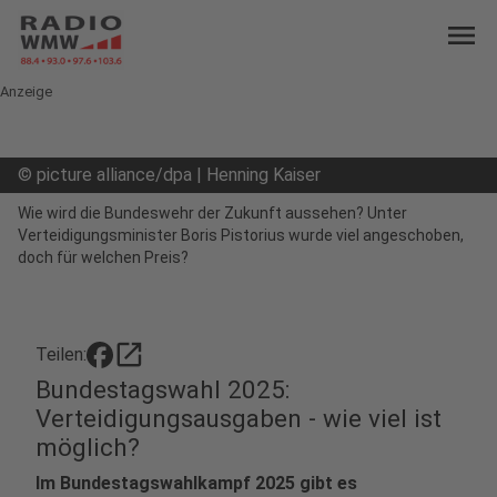
menu
Anzeige
©
picture alliance/dpa | Henning Kaiser
Wie wird die Bundeswehr der Zukunft aussehen? Unter
Verteidigungsminister Boris Pistorius wurde viel angeschoben,
doch für welchen Preis?
open_in_new
Teilen:
Bundestagswahl 2025:
Verteidigungsausgaben - wie viel ist
möglich?
Im Bundestagswahlkampf 2025 gibt es