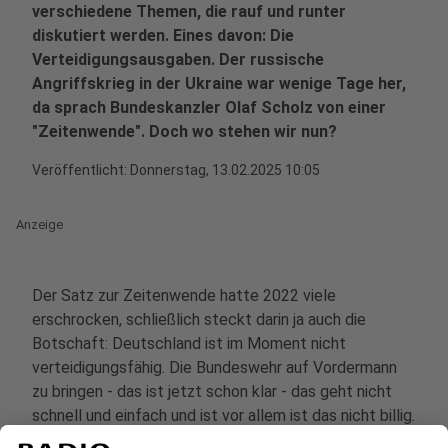
verschiedene Themen, die rauf und runter
diskutiert werden. Eines davon: Die
Verteidigungsausgaben. Der russische
Angriffskrieg in der Ukraine war wenige Tage her,
da sprach Bundeskanzler Olaf Scholz von einer
"Zeitenwende". Doch wo stehen wir nun?
Veröffentlicht:
Donnerstag, 13.02.2025 10:05
Anzeige
Der Satz zur Zeitenwende hatte 2022 viele
erschrocken, schließlich steckt darin ja auch die
Botschaft: Deutschland ist im Moment nicht
verteidigungsfähig. Die Bundeswehr auf Vordermann
zu bringen - das ist jetzt schon klar - das geht nicht
schnell und einfach und ist vor allem ist das nicht billig.