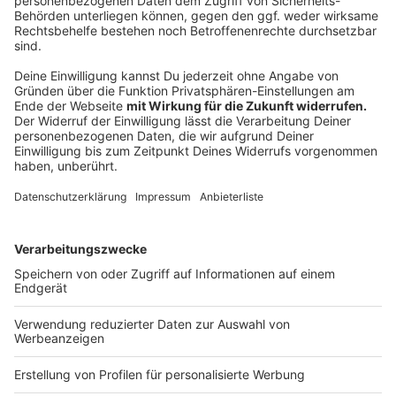
versucht, neue Wege zu gehen: "Der Bund baut zum
Beispiel die Kasernen gar nicht selber. Die Länder
kriegen den Auftrag, Kasernen zu bauen, zu sanieren,
auszubauen. Wir haben landesweit ein gebündeltes
Konzept vorgelegt, um Kasernen in Modulbauweise zu
machen, damit wir schneller sind bei Planung und bei
Realisierung, also Umsetzung und Bau."
Anzeige
©
picture alliance/dpa | Rolf Vennenbernd
NRW-Ministerpräsident Hendrik Wüst (CDU)
Anzeige
Allein in NRW sind etwa 20.000 Soldatinnen und
Soldaten der Bundeswehr stationiert. Weitere 12.000