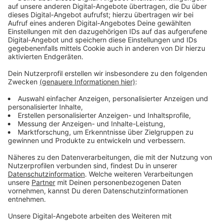
Anzeige
©
picture alliance/dpa | Hannes P Albert
Der Bundeswehr fehlt es an allen Ecken und Enden.
Kann die deutsche Verteidigung sich wieder
stabilisieren?
Anzeige
Was das Material angeht, war die Bundeswehr nie so
richtig gut mit Munition, Panzern und Ersatzteilen
ausgestattet. Nun ist zusätzlich vieles in die Ukraine
geschickt worden, was die Lage nicht besser macht.
Beim Geld gilt das Motto: Viel hilft viel. Zwar gibt es
den
100 Milliarden-Fonds
- das Geld darin ist aber
schon für Waffensysteme und Munition verplant. Um