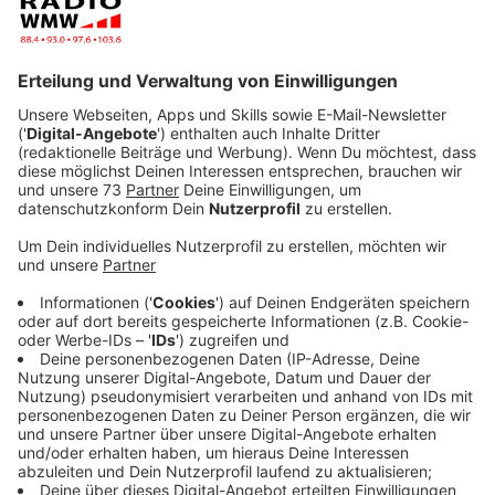
Anzeige
Drei große Verbesserungsbereiche
Anzeige
Es sind drei große Bereiche in der Verteidigung, die
besser werden müssen: Es fehlt Personal, Material
und zuletzt Geld. In einer Bestandsaufnahme der
Wehrbeauftragten Eva Högl
aus dem Jahr 2024 heißt
es, die Truppe altere und schrumpfe weiter. Seit
Jahren sind demnach tausende Posten oberhalb der
Mannschaftsdienstgrade nicht besetzt. Deshalb
verfolgt Deutschland den Ansatz eines “freiwilligen
Wehrdienstes”. Männer und Frauen im wehrfähigen
Alter müssen einen Pflicht-Fragebogen ausfüllen -
danach sucht sich die Bundeswehr die Besten aus und
fragt: Wollt ihr nicht einen Wehrdienst leisten?