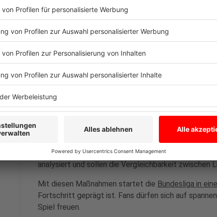
Alexander Blessin und Bochums Trainer Dieter Hecking (r
Mehr Fair Play - das will die Bundesliga unter andere
Spielern und Schiedsrichtern schaffen.
Anzeige
Datenrevolution durch KI
Anzeige
Das neue Tracking-System erfasst nicht nur Abseitsp
Bewegungsdaten der Spieler. Geschwindigkeit, Ric
analysiert und sollen die Vergleichbarkeit zwischen 
Mit diesen Maßnahmen startet die
Bundesliga in ein
Fortschritt geprägt ist. Fans dürfen sich auf spanne
Spiel freuen.