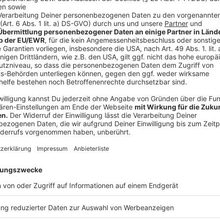
Für ausgewählte Spiele wird die sogenannte RefCam 
Schiedsrichtern getragen wird, liefert exklusive Einb
Unparteiischen. Die Aufnahmen sollen die Berichters
Blickwinkel bieten.
Anzeige
Handshakes vor dem Spiel
Anzeige
Neben technologischen Neuerungen setzt die
DFL
a
Maßnahmen. Vor jedem Spiel treffen sich Schiedsrich
Austausch in der Kabine. Ziel ist es, den respektvoll
Anzeige
©
Fußball: Bundesliga, FC St. Pauli - VfL Bochum, 34. Spiel