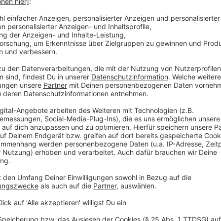
Anzeige
Ein weiteres Highlight ist die Einführung der halbau
Spezialkameras und KI-gestütztem Tracking werden 
Echtzeit analysiert. Die Technologie, die bereits be
League eingesetzt wurde, soll strittige Abseitsentsc
Anzeige
©
picture alliance/dpa | David Inderlied
Schiedsrichter sollen in der Bundesliga ab sofort Entsc
werden, im Stadion durchsagen, sodass mehr Transpar
Anzeige
RefCam und neue Perspektiven
Anzeige