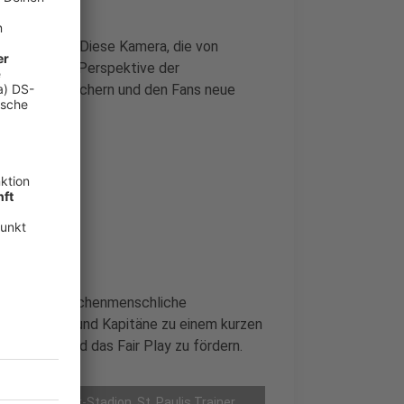
eingesetzt. Diese Kamera, die von
licke aus der Perspektive der
tattung bereichern und den Fans neue
uch auf zwischenmenschliche
ter, Trainer und Kapitäne zu einem kurzen
en Umgang und das Fair Play zu fördern.
tag, Millerntor-Stadion, St. Paulis Trainer