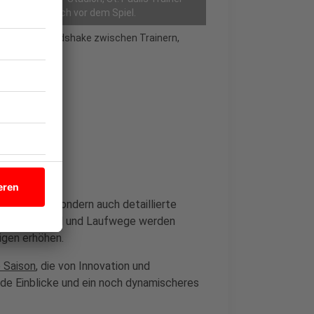
) begrüßen sich vor dem Spiel.
m mit einem Handshake zwischen Trainern,
ositionen, sondern auch detaillierte
htungswechsel und Laufwege werden
Ligen erhöhen.
e Saison
, die von Innovation und
nde Einblicke und ein noch dynamischeres