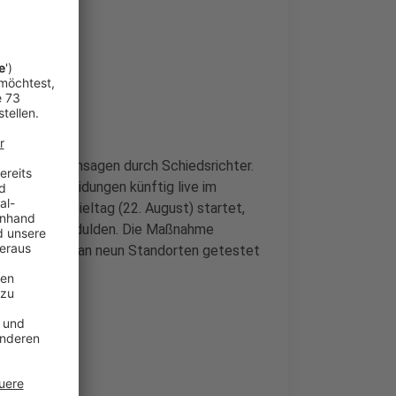
n Stadiondurchsagen durch Schiedsrichter.
die Entscheidungen künftig live im
em ersten Spieltag (22. August) startet,
7. Oktober) gedulden. Die Maßnahme
 der Vorsaison an neun Standorten getestet