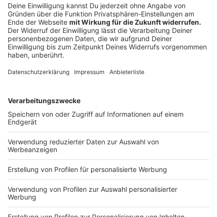
umgesetzt werden soll.
Unternehmen
sollen
Beschäftigte in Präsenz pro Woche einen Corona-Test
ermöglichen. In
Schulen und Kitas
soll pro
Präsenzwoche mindestens ein kostenlosen
Schnelltest bei Personal und Schüler*innen
beziehungsweise Kindern anstehen. Allen
asymptomatischen Bürger*innen wird ein kostenloser
Test zur Verfügung gestellt. Alle Kosten übernimmt
dann wohl der Bund.
Anzeige
Corona-Notbremse bei Inzidenz über 100
Anzeige
Sollte es in gewissen Gebieten wieder eine Inzidenz
über 100 Neuinfektionen pro 100.000 Einwohner