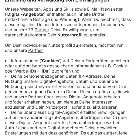
Museen, Galerien, zoologische und botanische
Gärten
dürfen ab dem 8.3. wieder mit
Terminvergabe öffnen, wenn die Inzidenz 0 bis
100 beträgt.
Sport in kleinen Gruppen bis zu zehn Personen
im Freien
wird ab dem 8. März wieder erlaubt sein
- wenn die Inzidenz nicht zu hoch ist (über 50).
(kontaktfrei - heißt kein Mannschaftssport. Kinder
(unter 14 Jahre) dürfen zu zehnt Sport machen.)
Ab dem
22. März
könnte in Regionen mit Inzidenz
von 0 bis 100 kontaktfrei innen Sport gemacht
werden, Kontaktsport im Freien wäre erlaubt
Theater, Konzert- und Opernhäuser sowie
Kinos
dürfen ab frühestens
22. März
wieder
öffnen.
Anzeige