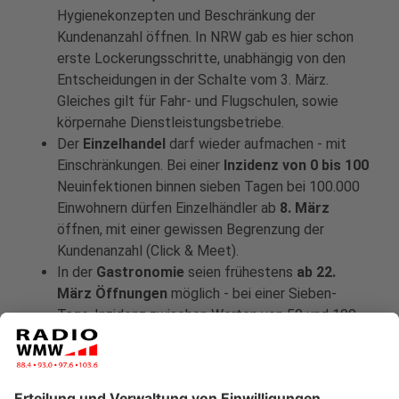
Hygienekonzepten und Beschränkung der
Kundenanzahl öffnen. In NRW gab es hier schon
erste Lockerungsschritte, unabhängig von den
Entscheidungen in der Schalte vom 3. März.
Gleiches gilt für Fahr- und Flugschulen, sowie
körpernahe Dienstleistungsbetriebe.
Der
Einzelhandel
darf wieder aufmachen - mit
Einschränkungen. Bei einer
Inzidenz von 0 bis 100
Neuinfektionen binnen sieben Tagen bei 100.000
Einwohnern dürfen Einzelhändler ab
8. März
öffnen, mit einer gewissen Begrenzung der
Kundenanzahl (Click & Meet).
In der
Gastronomie
seien frühestens
ab 22.
März Öffnungen
möglich - bei einer Sieben-
Tage-Inzidenz zwischen Werten von 50 und 100
mit unterschiedlichen Voraussetzungen wie etwa
Terminbuchungen, sagte NRW-Ministerpräsident
Laschet.