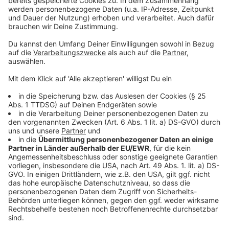
Anzeige
Außerdem steht fest, dass alle Bürger, die noch keine
Symptome zeigen, mindestens einen kostenlosen
Schnelltest pro Woche inklusive einer Bescheinigung
über das Testergebnis bekommen sollen. Allerdings
wird sich dieses Vorhaben verzögern. Startzeitpunkt
soll wohl Ende März sein.
Anzeige
Einführung einer nationalen Teststrategie
Anzeige
Bund und Länder verfolgen das Ziel einer
nationalen
Teststrategie
, die bis zum April immer mehr