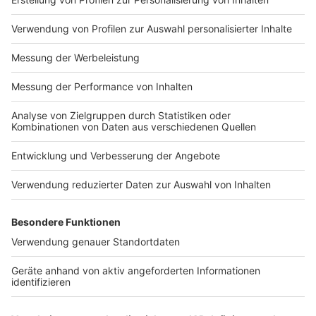
binnen sieben Tagen, drei Tage in Folge geben, dann
sollen die Regeln, die bis zum 7. März gegolten haben,
wieder greifen. Die sogenannte Corona-Notbremse
tritt dann in Kraft.
Anzeige
Nächster Bund-Länder-Gipfel am 22. März
Anzeige
Wie es in Deutschland weitergeht, vor allem in Hinblick
auf Kontaktbeschränkungen und allgemein der
Fahrplan rund um Ostern, wird auf der nächsten
Schalte zwischen Bundeskanzlerin Merkel und den
Ministerpräsident*innen am 22. März entschieden.
Autor: Joachim Schultheis (mit dpa)