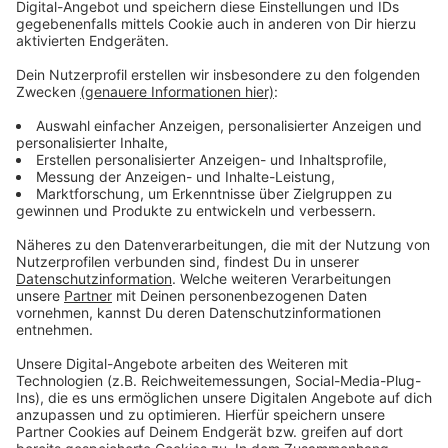
Anzeige
Neue Regeln beim Impfen
Anzeige
Ab Anfang April können Bürger in Arztpraxen geimpft
werden, damit erhöht sich wohl das Impftempo. Die
Bundesländer sollen außerdem selbst über die
Impfreihenfolge entscheiden können. Manche Berufs-
oder Risikogruppen könnten dadurch schneller geimpft
werden.
Anzeige
Ein kostenloser Schnelltest pro Woche für
jeden Bürger