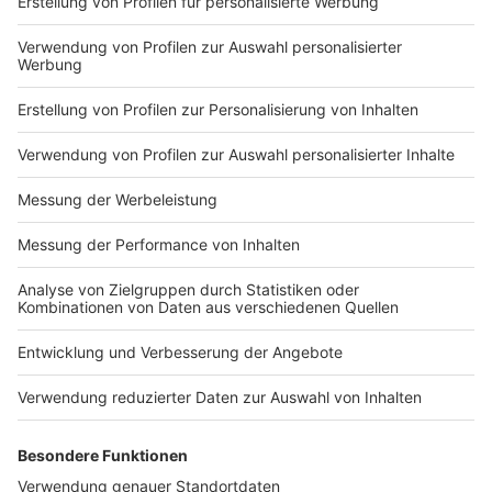
33,7 Millionen Euro gedeckelt. Damit steige der
städtische Eigenanteil von 28,8 auf mehr als 156
Millionen Euro. Eine finanziell angeschlagene Stadt wie
Köln dürfe sich auf solche Großprojekte mit
unkalkulierbaren Risiken nicht einlassen, so der Bund.
Anzeige
Teurer Fußweg in Wachtberg
Anzeige
Für nur 300 Euro hat die
Gemeinde Wachtberg
im
Rhein-Sieg-Kreis unbürokratisch und pragmatisch einen
rund 70 Meter langen Schotterweg angelegt, damit
Fußgänger nicht länger am Fahrbahnrand einer
Landesstraße neben 100 Stundenkilometer schnellen
Autos laufen müssen. Prompt wurde der Weg vom