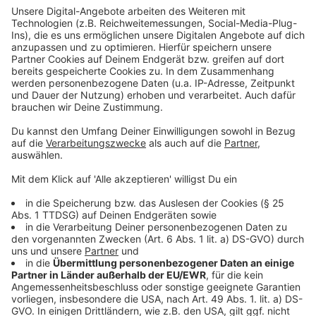
kosten. Zwar sollen persönliche Verfehlungen der
Grund für den Abgang sein, die aber wohl nicht für eine
Kündigung des noch dreieinhalb Jahre laufenden
Vertrags taugten. Die Steuerzahler hätten ein Recht
darauf zu erfahren, was dieser vorzeitige Abgang
koste - der VRR reagiere darauf aber mit
Heimlichtuerei und habe die Kosten bislang nicht
beziffert, so die Kritik.
Anzeige
©
picture alliance/dpa | Roland Weihrauch
Anzeige
Jüdisches Museum in Köln
Anzeige