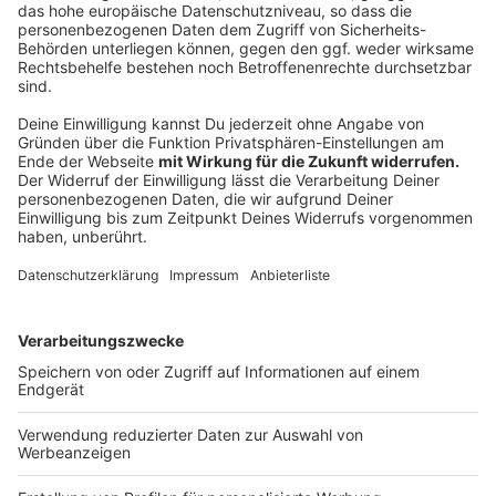
Nicht zum ersten Mal beschäftigt sich der
Steuerzahlerbund mit dem
Jüdischen Museum in Köln
.
Inzwischen seien die Kosten für das Museum und den
unterirdischen Rundgang von 48 auf 190 Millionen Euro
gestiegen. 2.000 Jahre Kölner Stadtgeschichte sollen
in einem 600 Meter langen unterirdischen Rundgang
namens
"Miqua"
erlebbar werden. Gezeigt werden
sollen die Überreste eines römischen
Statthalterpalasts, eines mittelalterlichen jüdischen
Viertels und eines Goldschmiedeviertels. Der
Eröffnungstermin Ende 2019 sei inzwischen auf Ende
2027 verschoben worden.
Eine ganze Reihe von Faktoren hätten die Kosten in
die Höhe getrieben. Für Köln, das auf einen
Schuldenstand von sechs Milliarden Euro zusteuere,
sei das fatal: Die Fördersumme des Landes sei bei