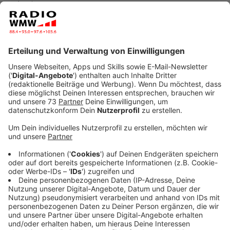
Anzeige
Telefonie in Aachen
Anzeige
Die Stadt Aachen hat fast 20 Jahre lang mit alten
Telefonverträgen telefoniert, ohne zu prüfen, ob sie
durch eine Neuausschreibung viel Geld hätte sparen
können. Das rügte erst das städtische
Rechnungsprüfungsamt und nun auch der
Steuerzahlerbund. Als Grund für die Treue zum
Altvertrag gab die Stadt - neben Personalmangel - die
Komplexität der Telefondienstleistung durch
"regelmäßige Auslandstelefonie ins Dreiländereck und
zum Beispiel auch durch Rufumleitungen für im
Ausland wohnende Mitarbeiter" an.