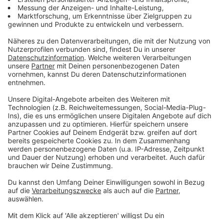
In Essen gibt es die Gruppe "Steeler Jungs". Der
Koordinator der Rundgänge kommt, wie die Mehrheit
der Teilnehmer, aus dem Hooligan- und Rockermilieu.
Viele stammen aus der Hooligan-Gruppe "Alte Garde
Essen", schreibt das Innenministerium in einem Bericht
an den Landtag. Einzelne Mitglieder haben einen Bezug
zum Rechtsextremismus. Die "Steeler Jungs" haben
Verbindungen zu Bürgerwehren in anderen Städten: Zur
"Bruderschaft Deutschland" in Düsseldorf und zu den
Gruppen "Besorge Bürger Herne" und
"Mönchengladbach steht auf". Die Rundgänge der
Bürgerwehren werden dadurch groß, weil sich die
Gruppen gegenseitig besuchen, so Innenminister Reul.
Auch in anderen Essener Stadtteilen gibt es
Zusammenschlüsse: Die "Huttroper Jungs" und die
"Borbecker Jungs".
Anzeige