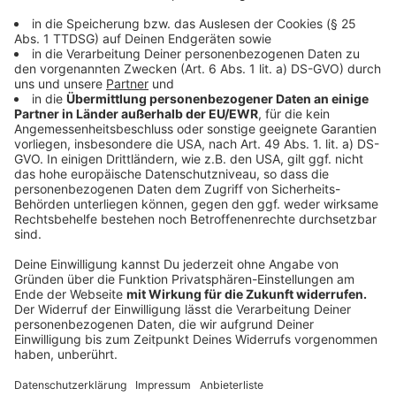
Bürgerwehren besonders im Ruhrgebiet und
im Rheinland verbreitet
Anzeige
Die Gruppen in anderen Städten in NRW sehen ähnlich
aus. Die "Bruderschaft Deutschland" hat Verbindungen
zu Rockern und zur Hooligan-Szene von Fortuna
Düsseldorf, wie in dem Ministeriumsbericht steht. Der
Gründer von "Mönchengladbach steht auf" wirkt als
Scharnier zwischen der rechtsextremistischen und der
Hooligan-Szene. "Begleitschutz Köln" hat Mitglieder
aus der Rocker-, Türsteher- und Hooligans-Szene. Bei
der Gruppe "Besorgte Bürger Herne" stammen die
Teilnehmer hauptsächlich aus der Hooligan-Szene von
Westfalia Herne. Etwa jeder dritte Teilnehmer hat
einen Bezug zum Rechtsextremismus, heißt es in dem