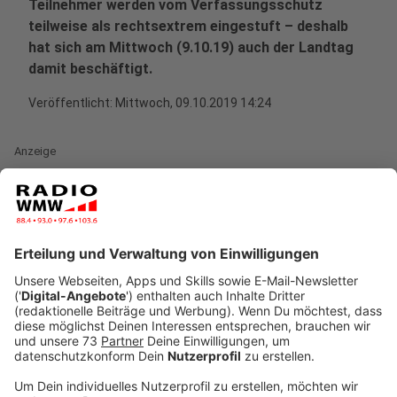
Teilnehmer werden vom Verfassungsschutz
teilweise als rechtsextrem eingestuft – deshalb
hat sich am Mittwoch (9.10.19) auch der Landtag
damit beschäftigt.
Veröffentlicht:
Mittwoch, 09.10.2019 14:24
Anzeige
Mischung von Rechtsextremen und
besorgten Bürgern
Anzeige
Die Bürgerwehren sind seit 2015 in verschiedenen
Städten und Gemeinden entstanden, heißt es aus dem
NRW-Innenministerium. Rechtsextremisten, Hooligans