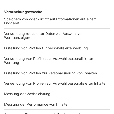
Bericht des Innenministeriums weiter.
Anzeige
Grüne fordern Beobachtung durch den
Verfassungsschutz
Anzeige
Die Grünen im Landtag fordern, dass die Bürgerwehren
vom Verfassungsschutz beobachtet werden.
Innenminister Reul versicherte, dass die Szene vom
Verfassungsschutz im Blick behalten werde.
Die SPD schlägt vor, das Programm „Wegweiser“ für
Aussteiger aus der Salafistenszene auf den
Rechtsextremismus auszuweiten. Natürlich werde und
müsse alles getan werden, um die Menschen aus dem