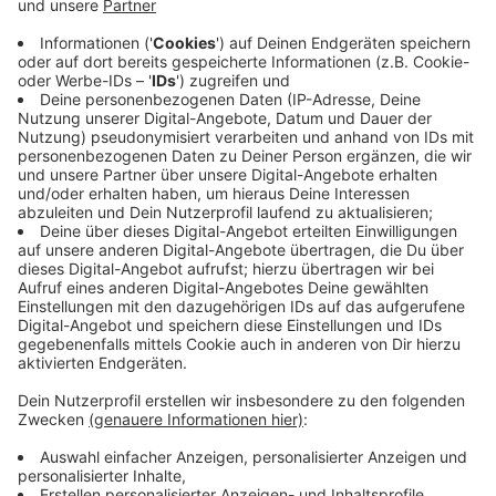
und Rocker sind dabei – aber auch wütende Bürger
ohne Bezug zum Rechtsextremismus. Innenminister
Herbert Reul hatte im Landtag eine Botschaft an die
Bürger: „Grenzen Sie sich ab, machen Sie da nicht mit!“
Bei den als „Spaziergänge“ bezeichneten Rundgänge
durch die Städte wollen die Bürgerwehren laut
Innenministerium zwei Botschaften senden: Erstens,
dass der Staat das Gewaltmonopol gegenüber
Flüchtlingen verloren hat – und zweitens, dass sie
selbst für Sicherheit und Ordnung sorgen.
Anzeige
"Steeler Jungs" sind mit anderen Gruppen in
NRW vernetzt
Anzeige