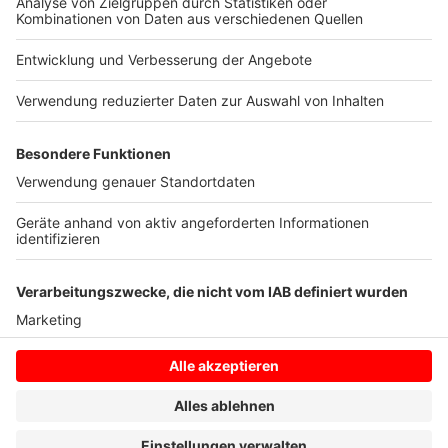
Rechtsextremismus zu holen, so Reul. Fachleute
würden aber zu getrennten Aussteigerprogrammen
raten.
Text: Christina Höwelhans
Anzeige
Anzeige
Anzeige
Anzeige