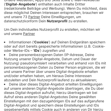
Veröffentlicht:
Dienstag, 28.02.2023 06:42
Anzeige
Containerdorf soll nahe der B 67 entstehen
Anzeige
Ursprünglich sollte die Anlage im Mai dicht gemacht
werden. Doch der anhaltende Flüchtlingsstrom macht
einen Weiterbetrieb nötig. Und auch in Bocholt macht
sich die Stadt gemeinsam mit den Bürgern Gedanken
darüber, wie die große Zahl an Flüchtlingen weiter
untergebracht werden kann. Im Ortsteil Biemenhorst
nahe der B 67 will die Stadt ein Containerdorf