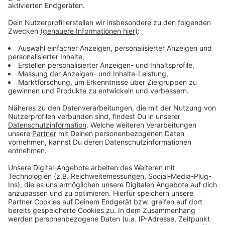
errichten. Um 18 Uhr (28.02.23) sind die Anwohner
deshalb ins Bürgerzentrum eingeladen. Geplant sind
kleinere Wohneinheiten für 4 bis 6 Menschen inklusive
Nasszelle und eigener Küche. Bis zu 250 Personen
sollen so ab dem nächsten Jahr auf der Freifläche Am
Takenkamp unterkommen können - zu viel findet die
CDU Süd-Ost. Sie sagt: Die Biemenhorster seien
bereit, Flüchtlinge aus der Ukraine und anderen
Krisengebieten aufzunehmen. Allerdings sollte das
sozialverträglich geschehen und so, dass weder Kitas
noch Schulen oder soziale Einrichtungen überlastet
werden. Deshalb sollte die Unterbringung der
Flüchtlinge dezentral erfolgen mit maximal 150
Menschen an einem Standort.
Anzeige