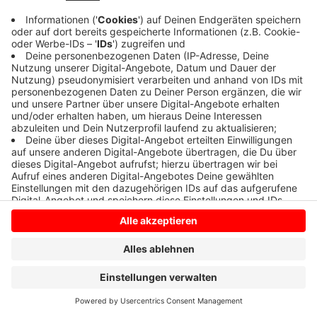
Anzeige
Anzeige
Anzeige