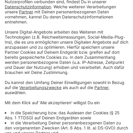
Ratsbeschluss vom 23.08.23:
Anzeige
Restmüllbehälter: Aktueller Sachstand
In der Ratssitzung am Mittwoch, 23.08.2023, wurde
über den aktuellen Sachstand zum Thema
Restmüllbehälter informiert und beraten. Die
Ratsmitglieder haben zudem eine Änderung der
Satzung beschlossen.
Der Rat der Stadt Gronau hat folgende Beschlüsse
gefasst:
Der Rat der Stadt Gronau (Westf.) beschließt den
Erlass der 2. Änderungssatzung zur Satzung über die
Abfallentsorgung in der Stadt Gronau (West.) vom
14.05.2021 in der Fassung der 1. Änderungssatzung