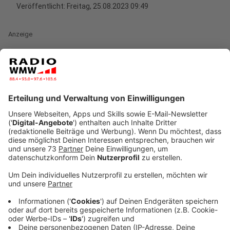
Veröffentlicht:
Freitag, 25.08.2023 09:49
Anzeige
Single-Haushalte würden benachteiligt, sagt
die Mitinitiatorin eines Bürgerbegehrens in
Gronau
Anzeige
Nach Kritik aus der Bevölkerung hat der Rat in Gronau
(23.08.23) die Pläne für die neue Abfallentsorgung ab
2024 nochmal abgeändert. Es wird nun auch eine kleine
60 Liter Restmülltonne angeboten und das
Mindestvolumen an Restmüll pro Person wurde
gesenkt. Die Stadtverwaltung soll die Abfallgebühren
jetzt neu berechnen und die Bürger entsprechend