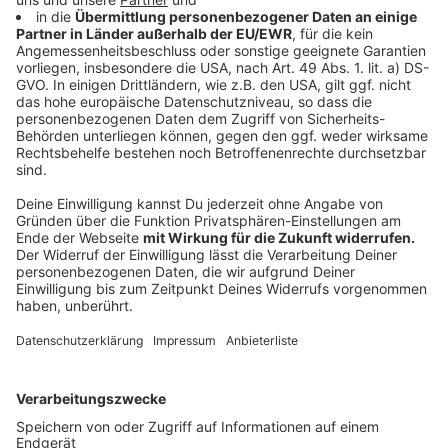
vom 22.06.2023 in der beantragten und vorgetragenen
Fassung mit Wirkung vom 01. Januar 2024.
Die Änderung bezieht sich auf folgende Punkte:
⦁ Das Mindestbehältervolumen von 10 Liter pro
Person und Woche wird auf 7,5 Liter pro Person pro
Woche bei Haushalten ab 4 Personen reduziert.
⦁ Es werden 60-Liter-Restmülltonnen zur Verfügung
gestellt.
Die Verwaltung wurde zudem beauftragt, eine
Gebührenkalkulation zu entwickeln, die einen
degressiven Maßstab berücksichtigt.
Außerdem wurde die Verwaltung beauftragt, an die
Gronauer Haushalte ein Schreiben mit detaillierten
Informationen und einer modellhaften Darstellung der
Abfallgebühren auf der Grundlage der Zahlen aus 2023
zu senden.