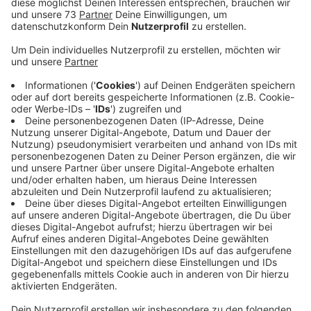
Anzeige
Eine besondere Schule
Anzeige
Die Brückenschule in Maria Veen ist eine Schule
Förderschule im Bereich körperliche und motorische
Entwicklung. Sie ist die älteste Schule in diesem
Bereich. Am Samstag, den 10.05. feiern sie in Maria
Veen ihr 100-jähriges Bestehen mit einem Schulfest.
Es wird historisch und spaßig mit ganz vielen Spielen.
Hier für weitere Infos.
Anzeige