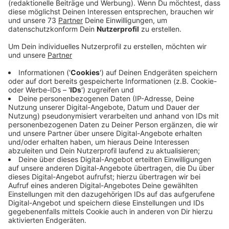
Ein Jugendlicher hatte nach einem Streit
gezündelt
Anzeige
Nach bisherigem Ermittlungsstand gab es auf dem
Rebhunweg, in der Nähe des Klostersees, einen Streit
zwischen den Bewohnern eines Hauses. Ein 17-
Jähriger soll nach dem Streit im Gebäude gezündelt
haben. Kräfte der Feuerwehr löschten die Flammen.
Polizeibeamte konnten den Jugendlichen noch am
Haus antreffen. Sie brachten ihn zunächst in die
Polizeiwache in Borken, von wo der geständige
Tatverdächtige später in eine jugendpsychiatrische
Einrichtung eingeliefert wurde. Die weiteren
Ermittlungen zu den Einzelheiten der Entstehung des