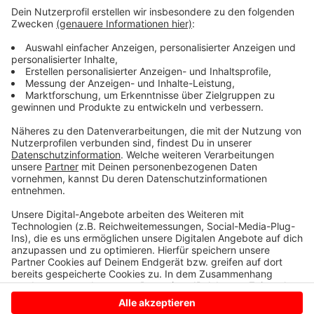
Brandes laufen noch. Die Polizei hat die Brandstelle
beschlagnahmt und es wurde auch ein
Brandsachverständiger hinzugezogen. Er wird sich
zeitnah ein genaueres Bild machen. Die Höhe des
entstandenen Sachschadens lässt sich aktuell noch
nicht benennen. Das Gebäude selbst ist nicht mehr
bewohnbar und es wurden auch mehrere Autos in
Mitleidenschaft gezogen.
Anzeige
Anzeige
Anzeige