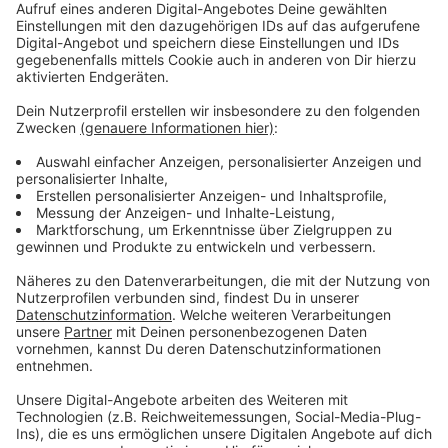
abgebrannte Remise wurde gestern mit vereinten
Kräften entfernt. Heute, am 5. Dezember, werden auf
der Fläche vier Holzhütten und ein Pavillon als Ersatz
aufgestellt. Der Heimatverein Marbeck hat
angekündigt, ab morgen wieder alles anzubieten –
von Socken über Buchweizen-Pfannkuchen bis hin
zu Weidekörben.
Anzeige
Weihnachtsmarkt bleibt geöffnet
Anzeige
Trotz des Vorfalls konnte der Marbecker
Weihnachtsmarkt direkt am Sonntag wieder öffnen.
Die große Hilfsbereitschaft aus Dorf und Stadt hat es