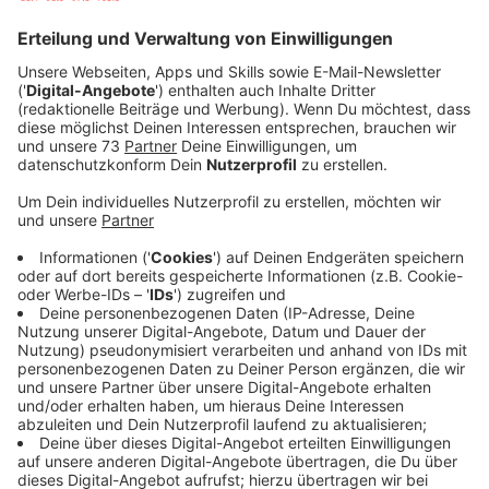
Veröffentlicht:
Freitag, 05.12.2025 07:38
Anzeige
Wiederaufbau und Ersatz
Anzeige
Am vergangenen Wochenende, in der Nacht zum 30.
November 2025, brannte die Remise des
Heimatvereins Marbeck, das Herzstück
des Marbecker Weihnachtsmarktes. Die Polizei hat die
Ursache des Feuers ermittelt: Es handelte sich um
ein technisches Problem. Glücklicherweise wurde
niemand verletzt, und dank des schnellen Eingreifens
der Feuerwehr blieben das Kuchenzelt und
der Waffelstand vom Feuer verschont. Die