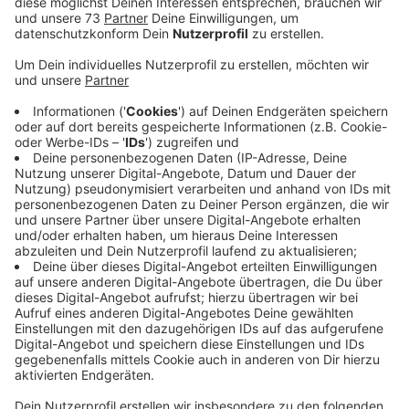
Anzeige
Magnettafeln werden für knapp 60 Euro je
Stück verkauft
Anzeige
Ortsschilder sind beliebt. Gerade in den vergangenen
Monaten wurden so einige hier im Kreisgebiet geklaut.
Allein im Bereich Borken war es ein gutes Dutzend.
Wegen der großen "Nachfrage" gibt es die Ortschilder
von Borken, Burlo, Gemen, Grütlohn, Marbeck und
Weseke jetzt als 40 mal 60 Zentimeter grosse
Magnettafeln. Sie kosten knapp 60 Euro und werden
bei der Touristinfo im FARB verkauft. Ausserdem gibt
es die Ortsschilder auch als Ansteckmagnete. Die