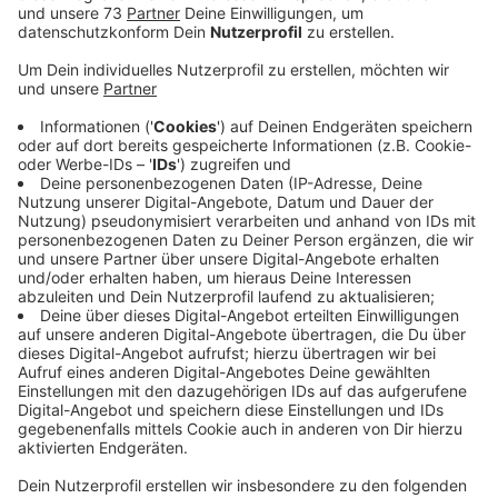
Sanierungen und Anbauten geplant, teilte das Klinikum
Westmünsterland mit.
Veröffentlicht:
Freitag, 10.02.2023 15:02
Anzeige
Borkener Krankenhaus soll attraktiver werden
Anzeige
Die Arbeiten für einen Erweiterungsbau in der Nähe
des Haupteingangs sollen Mitte des Jahres beginnen.
Ziel ist es, das medizinische Leistungsangebot zu