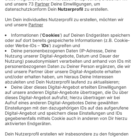
Anzeige
Am 24. Oktober startet die Aktion
Anzeige
Ob Ahaus, Bocholt, Vreden oder Gronau. Mit
Gutschein-aktionen greifen auch bei uns einige Städte
und Gemeinden den örtlichen Geschäftsleuten unter
die Arme. Am 24. Oktober geht jetzt der Borken-
Gutschein an den Start. Die Stadt zahlt nach eigenen
Angaben 25 Prozent an Zuschuß drauf und investiert
ingesamt 100.000 Euro. Für die Borkener
Geschäftleute kommt bei der Aktion also eine halbe
Million Euro an Umsatz zusammen. Einzelhändler und
Gastronomen, die noch mitmachen möchten, können
sich melden.