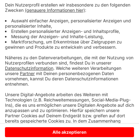
wertvollen Schmuck und eine fünfstellige Geldsumme
an einen Abholer. Die Polizei hat schon öfter vor dieser
Betrugsmasche gewarnt. Leider fallen trotzdem
immer noch Senioren darauf rein. Wenn ihr also ältere
Angehörige oder Freunde habt, weist sie bitte darauf
hin, dass sie bei solchen Anrufen sofort auflegen
sollten.
Anzeige
Anzeige
Anzeige