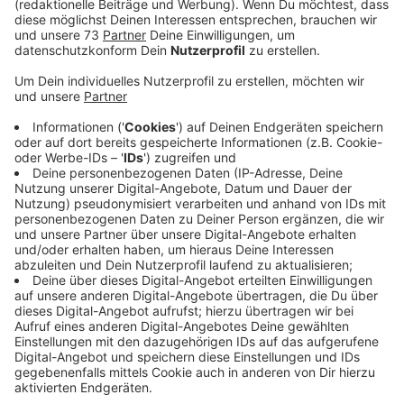
Anzeige
Bekannte Betrugsmasche
Anzeige
Das Telefon klingelt und am anderen Ende bittet eine
weinende Stimme um Hilfe. In so einem Moment geht
man nicht direkt von einer Betrugsmasche aus. Aber
genau so gehen die Betrüger bei Schockanrufen vor.
Ein älteres Ehepaar aus Borken ist gestern auf so
einen Anruf hereingefallen. Die beiden dachten, ihre
Tochter hätte einen tödlichen Verkehrsunfall
verursacht und käme ohne eine Kaution ins Gefängnis.
Das jedenfalls behauptete der angeblicher Polizist,
der danach ans Telefon kam. Das Ehepaar übergab