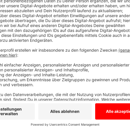
Es werden noch Ideen gesammelt
Anzeige
Falls Ihr Ideen dazu habt, seid Ihr gern eingeladen, s
Von ca 18.30 Uhr bis 21.30 Uhr in der Burg Ramsdorf.
Auftaktveranstaltung zum Wanderwegekonzept „Die B
Planung beteiligt ist, welche Schritte nun zuerst an
kann.
Anzeige