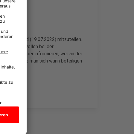
ie heute Abend (19.07.2022) mitzuteilen.
 Die Städte wollen bei der
erge“, darüber informieren, wer an der
stehen und wie man sich wann beteiligen