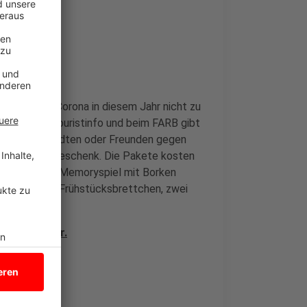
, die wegen Corona in diesem Jahr nicht zu
 Bei der Touristinfo und beim FARB gibt
fenen Verwandten oder Freunden gegen
auch so als Geschenk. Die Pakete kosten
er anderem ein Memoryspiel mit Borken
nthält zwei Frühstücksbrettchen, zwei
e.
ndet Ihr hier.