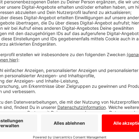
Borken-Erinnerungen auch in der Ferne
Anzeige
Die Stadt Borken hat sich etwas ausgedacht für alle
Weihnachten nach Hause nach Borken kommen können.
es verschiedene Themenpakete, die wir den betrof
das Heimweh schicken können. Sie eignen sich aber 
zwischen 10 und 20 Euro. In "Borken spielt" ist unt
Motiven und das Themenpaket "Borken frühstückt" e
Kaffeebecher, zwei Magnete und eine Borken-Tasch
Weitere Infos zu den unterschiedlichen Paketen fi
Anzeige