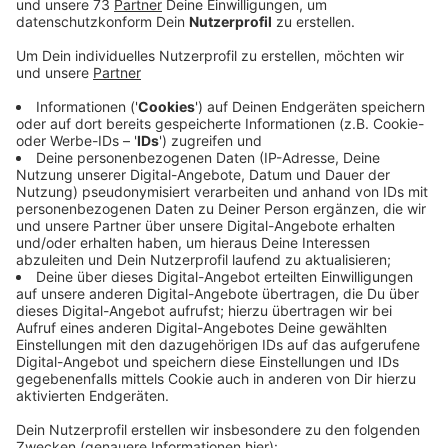
Veröffentlicht:
Freitag, 22.04.2022 14:46
Anzeige
Zehn Bands sind dabei
Anzeige
Termin ist der 21. Mai. Zehn Bands sind dabei. Sie
treten in verschiedenen Gastronomiebetrieben und
Biergärten in der Borkener Innenstadt auf. Die
Eintrittsbänder gibt es ab sofort für 9 Euro unter
anderem bei der Touristinfo im FARB und den
beteiligten Kneipen.