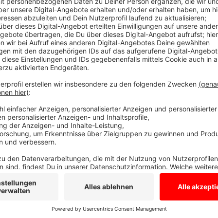
Wo gibt's leerstehende Wohnungen?
Anzeige
Die Stadt bittet darum, leerstehende Wohnungen, 
über die Ukraine-Hotline zu melden. Auch in Immobilie
sollen, könnten vorübergehende Flüchtlinge untergebr
Verfügung gestellten Unterkünfte zahlt die Stadt B
angemessene Miete sowie die anfallenden Betriebs-
Anzeige