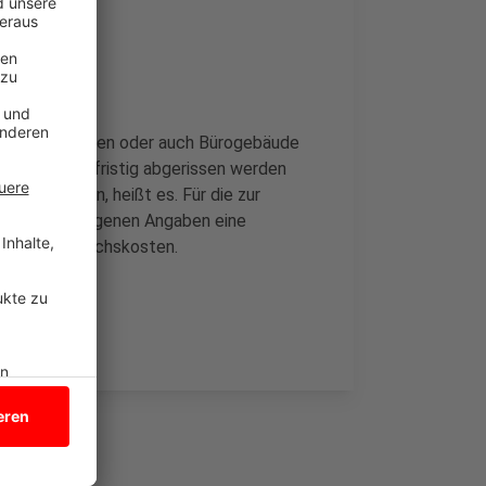
Ferienwohnungen oder auch Bürogebäude
n, die mittlefristig abgerissen werden
acht werden, heißt es. Für die zur
orken nach eigenen Angaben eine
 und Verbrauchskosten.