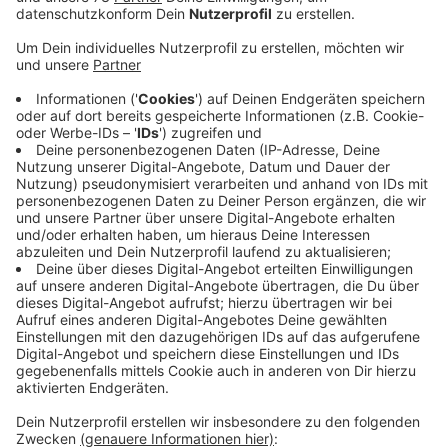
Neue Sirene für Borken
Anzeige
Viele Städte und Gemeinden hier bei uns rüsten gerade
wieder Sirenen nach. Die Geräte werden vom Land
gefördert, so dass unsere Kommunen einiges an Geld
sparen, wenn sie jetzt wieder aufrüsten. Hintergrund
ist, dass man festgestellt hat, dass Warnungen per
SMS wegen der Funklöcher nicht immer
flächendeckend funktionieren. In
Borken wird heute (23.06) eine Sirene auf dem
Bierbaumgebäude im Industriegebiet aufgebaut. Die
wird natürlich dann auch zwischendurch testweise mal
heulen.
Anzeige