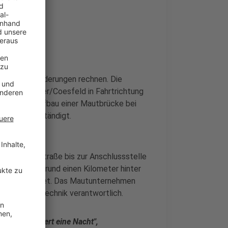
ebaut
31 mit Behinderungen rechnen. Die
n und Gescher/Coesfeld in Fahrtrichtung
und ist der Aufbau einer Mautbrücke bei
der vervollständigt.
8/Rekener Straße bis zur Anschlussstelle
ke entsteht rund einen Kilometer hinter
ner Stadtgebiet. Das Mautunternehmen
n und Sensortechnik verantwortlich.
technik dauert eine Nacht",