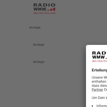
Anzeige
Anzeige
Anzeige