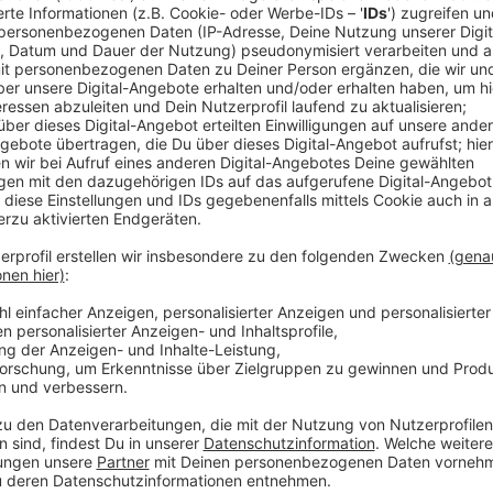
A31-Sperrung: Neue Mautbrücke wird aufg
Anzeige
Autofahrer müssen Mittwochnacht (10.12) auf der A
Autobahn wird zwischen den Anschlussstellen Borke
Emden von 20 Uhr bis 5 Uhr (11.12.) vollgesperrt. Gr
Hochmoor, die das Kontrollnetz für die Lkw-Maut wie
Umleitung über B67 und L608 eingerichtet
Der Verkehr wird ab Borken über die B67 und die L60
Gescher/Coesfeld umgeleitet. Die neue Kontrollbrüc
dem Kreuz Borken in Fahrtrichtung Emden auf Vele
Toll Collect ist für den Aufbau der Stahlkonstruktio
"Der Aufbau der Stahlkonstruktion und der Sensor