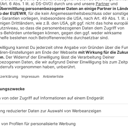
Ahaus als Vergleichskommune im Westmünsterl
Als Vergleich zieht die Verwaltung die Nachbarstadt 
Haushalte eine 80-Liter-Restmülltonne nutzen. Dort 
schon seit mehr als 25 Jahren, und der Anteil ist su
sich die Restmülltonngrößen aktuell auf 48 Prozent (
Prozent (240 Liter). Die Borkener Verwaltung beton
gezeigt habe, dass kleinere Restmüllgefäße entgege
Reduzierung des Müllaufkommens geführt hätten. St
kleineren Gefäßen verpresst oder es komme zu Fehl
Umsetzung würde frühestens 2027 möglich sein
Sollten sich die Politiker heute Abend dennoch für d
aussprechen, müsste zunächst die Abfallentsorgun
müssten über den Haushaltsplan 2026 Mittel für di
bereitgestellt werden. Die Verwaltung kalkuliert mit
2027, da der gesamte Prozess – von der Satzungsän
zum Umtausch durch die Bürger – erheblichen Vorlau
Einführung einer neuen Gefäßgröße zu einer Umtausch