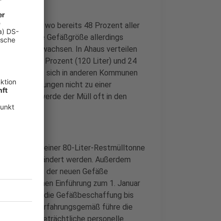
and
Ahaus heran, wo bereits 48 Prozent aller
gibt es diese Gefäßgröße allerdings
kzessive angewachsen. In Ahaus verteilen
80 Liter), 28 Prozent (120 Liter) und 24
t jedoch, dass sich in anderen Kommunen
n den Hoffnungen nicht zu einer
attdessen werde der Müll oft in den
würfen.
ie Einführung einer 80-Liter-Restmülltonne
gssatzung geändert werden. Außerdem
e Anschaffung der neuen Gefäße
 einer möglichen Einführung zum 1. Januar
derung über die Gefäßbeschaffung bis
f benötige. Erfahrungsgemäß führe die
welle, die beträchtliche personelle