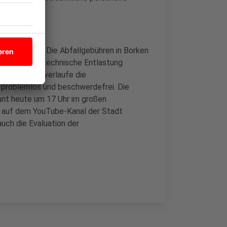
ng
Liter-Tonne: Die Abfallgebühren in Borken
 Eine gebührentechnische Entlastung
rlich. Zudem verlaufe die
 problemlos und beschwerdefrei. Die
nnt heute um 17 Uhr im großen
m auf dem YouTube-Kanal der Stadt
uch die Evaluation der