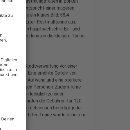
 den 13.803 Restmüllgefäßen in Borken
frage – das entspricht einer mageren
e Ergebnisse ein klares Bild: 58,4
ung einer 80-Liter-Restmülltonne aus.
efäß und leben hauptsächlich in Ein- und
 drei Personen lehnten die kleinere Tonne
ie Borkener Stadtverwaltung vor einer
he Nachteile: Eine erhöhte Gefahr von
ministrativen Aufwand und eine stärkere
 pflegebedürftigen Personen. Zudem führe
ngen, sondern lediglich zu einer
gsszenario würden die Gebühren für 120-
steigen. Rein rechnerisch benötigt jeder
he – eine 80-Liter-Tonne würde daher nur