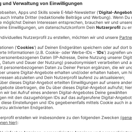
Borkener Politiker beraten über kleinere Re
Anzeige
Soll es in Borken künftig eine 80-Liter-Restmüllto
im Mittelpunkt der Sitzung des Planungsausschusses
Politiker über eine mögliche Einführung der kleinere
vergangenen Jahr erste Diskussionen dazu geführt w
umfangreiche Informationen zusammengestellt und s
die Einführung aus. Das Thema beschäftigt bereits
Nachrichten, da viele Bürger im Westmünsterland au
kleinere Haushalte erhoffen sich durch eine 80-Lit
Entlastung.
Online-Umfrage zeigt geteiltes Meinungsbild im 
Um eine fundierte Entscheidungsgrundlage zu schaff