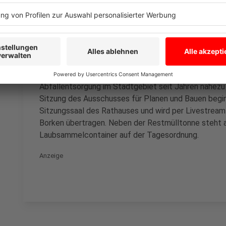
Kapazitäten binde.
Niedrige Abfallgebühren sprechen gegen Änderu
Ein weiteres Argument der Verwaltung gegen die 80-
gehören bereits jetzt kreisweit zu den niedrigsten.
kleinerer Haushalte sei daher nicht zwingend erforde
Abfallentsorgung im Stadtgebiet seit Jahren nahezu
Sitzung des Ausschusses für Planen und Bauen begi
Sitzungssaal des Rathauses und wird per Livestrea
Borken übertragen. Neben der Restmülltonne steht a
Laubsammelcontainer auf der Tagesordnung.
Anzeige