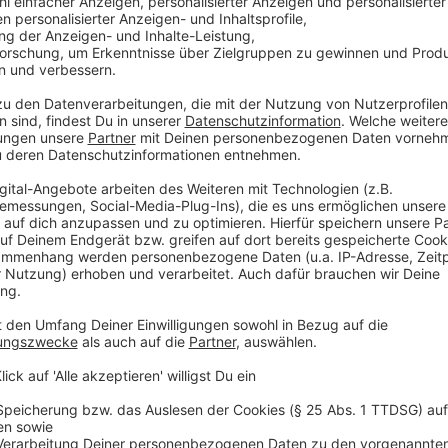
bis Juli 2025 eine Online-Bedarfsabfrage durch. Von
beteiligten sich jedoch nur 250 Haushalte an der Um
Teilnahmequote von 1,81 Prozent. Dennoch zeigten di
Prozent der Teilnehmer sprachen sich für die Einführ
Fast alle Befürworter nutzen aktuell ein 120-Liter-G
Zweifamilienhäusern. Größere Haushalte mit mehr als
mehrheitlich ab.
Verwaltung sieht mehr Nachteile als Vorteile
Trotz der positiven Resonanz in der Umfrage warnt d
vorschnellen Einführung. Die Beamten sehen erheblic
Fehlwürfen in andere Abfalltonnen, einen enormen ad
finanzielle Belastung für Familien mit Kindern oder
die Einführung einer kleineren Tonne nicht zu Einsparu
Umverteilung der Abfallgebühren. Je nach Berechnun
und 240-Liter-Gefäße zwischen zwei und 15 Prozent 
Einwohner etwa zehn Liter Restmüllvolumen pro Woc
für Ein- und Zweipersonenhaushalte ausreichen.