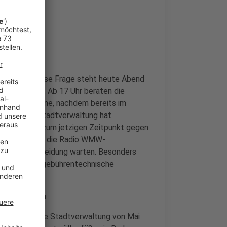
stmülltonne
nne geben? Diese Frage steht heute Abend
 im Rathaus. Ab 17 Uhr beraten die
n Restmülltonne, nachdem bereits im
urden. Die Stadtverwaltung hat
pricht sich zum jetzigen Zeitpunkt gegen
 heute Morgen die Radio WMW-
f eine Entscheidung warten. Besonders
er-Tonne eine gebührentechnische
Kreis Borken
en, führte die Stadtverwaltung von Mai