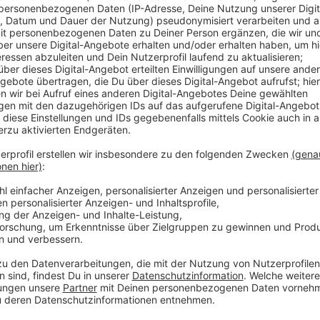
Anzeige
In der ersten Woche des neuen Jahres startet auch 
(KoCI) des Kreises Borken in seinen vier Impfstellen
Boosterimpfungen für Personen ab 12 Jahren, sofern
Monate zurückliegt. In dieser Woche findet das "Mob
der kreiseigenen Impfstelle in Bocholt (ehem. Spar
04.01.2022
, und
Donnerstag, 06.01.2022
, jeweils 
werden die Impfstoffe von Moderna und BioNTech, w
30-Jährige und Schwangere zur Verfügung steht. Ein
möglich. Wichtig: Bei unter 16-jährigen ist die Begl
die Unterschrift aller Sorgeberechtigten erforderlich
Anzeige