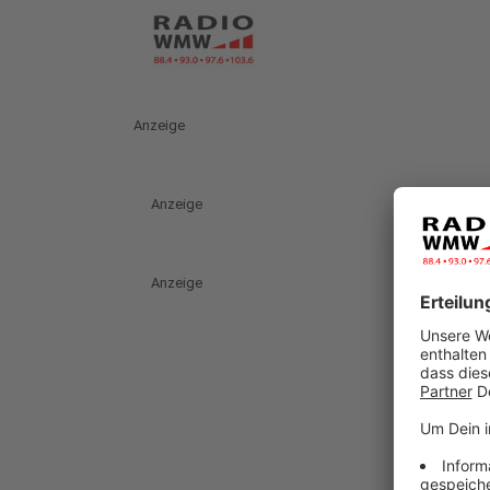
Anzeige
Anzeige
Anzeige