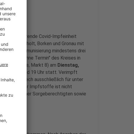
die Koordinierende Covid-Impfeinheit
 in Ahaus, Bocholt, Borken und Gronau mit
 die Grundimmunisierung mindestens drei
ile Impfen ohne Termin" des Kreises in
kassengebäude, Markt 8) am
Dienstag,
zwischen 13 und 19 Uhr statt. Verimpft
obei BioNTech ausschließlich für unter
e Auswahl der Impfstoffe ist nicht
eitung eines/einer Sorgeberechtigten sowie
.