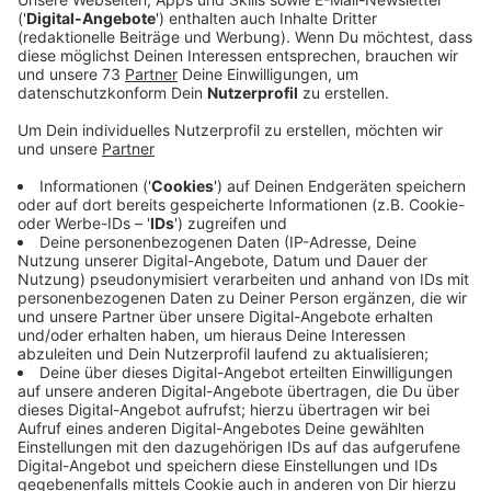
Corona-Regeln, mit der Coldplay-Coverband
"Coltplay". Und dieses Wochenende - genauergesagt
am 4. und 5.Juli 2025 wird wieder ein Festival am
Schloß Diepenbrock in Barlo stattfinden. Darüber
spricht Anne Tepaße von der DJK Barlo mit Moderator
Benjamin Rotzler in der aktuellen "Geschenkten
Minute" bei RADIO WMW.
Veröffentlicht:
Donnerstag, 03.07.2025 16:09
Anzeige
Familienfest am Freitag und Rockkonzert am
Samstag
Anzeige