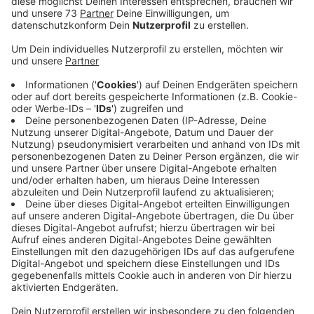
Anzeige
Maßnahme soll im Frühjahr 2026 beendet
sein
Anzeige
Auf der Boggeter Promenade zwischen Innenstadt
und Kubaai-Viertel sollen Fußgänger bald sicherer
unterwegs sein.
Denn Geh- und Radweg werden getrennt und
komfortabler. Ausserdem sind Spielmöglichkeiten
sowie neue Grünanlagen und Aufenthaltsflächen
geplant. Das soll auch zur ökologischen Aufwertung
der Aa und der Uferbereiche beitragen. Im kommenden