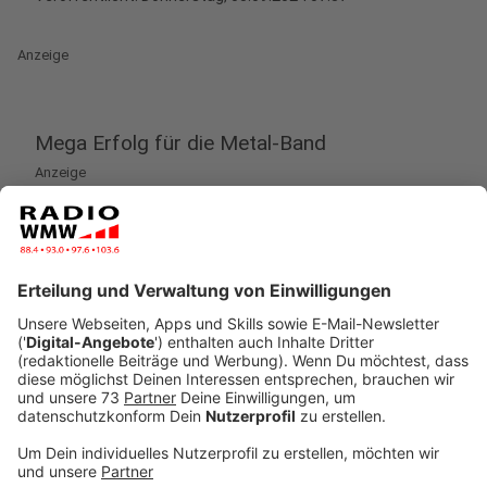
Anzeige
Mega Erfolg für die Metal-Band
Anzeige
Stellt euch vor, ihr macht ein Album mit Eurer Band. Es
ist das aller erste Album, das ihr mit dieser Band
macht und dann landet ihr direkt in den deutschen
Album-Charts! Und zwar hinter Größen wie Adele und
Taylor Swift und vor zum Beispiel CRO und Lana del
Ray. Klingt unglaublich, aber genau das haben zwei
Bocholter geschafft, sie sind Teil der Band ROBSE,
eine Metal-Band, die in diesem Sommer auf mehreren
Festivals war. Auch auf dem weltweit größten Metal-
Festival, dem Wacken Open Air, waren sie am Start und