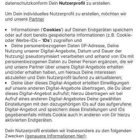
Anzeige
Ursprünglich sollte die Bahnstrecke zwischen Bocholt
und Wesel Ende des Jahres elektrifiziert sein, so daß
die schnelleren Elektroloks dort fahren können. Aber
das Ganze verzögert sich immer weiter und viele von
uns, die die Strecke oft nutzen, sind sauer. Die
Bocholter CDU-Fraktion fordert Bürgermeister Peter
Nebelo jetzt in einem offenen Brief dazu auf, Druck zu
machen. Er müsse der Deutschen Bahn klarmachen,
wie wichtig die Elektrifizierung für die Pendler und
auch die Stadt sei. Denn dadurch würde auch die
Attraktivität Bocholts als Wohnort, Einkaufsstadt und
Ort zur Freizeitgestaltung deutlich steigen, meint die
CDU-Fraktion.
Anzeige