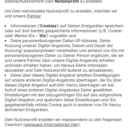
Veröffentlicht:
Donnerstag, 27.10.2022 05:42
Anzeige
Investor Thomas Kemner will Timberjacks
Steakhaus errichten
Anzeige
5.500 Euro zahlt er, obwohl der Verkaufswert bei 0
Euro lag. Hintergrund sind die Gerichtskosten, die sich
auf 4920 Euro belaufen. Wenn alles nach Plan läuft,
will Kemner 2024 in Bocholt sein Restaurant eröffnen.
Anzeige