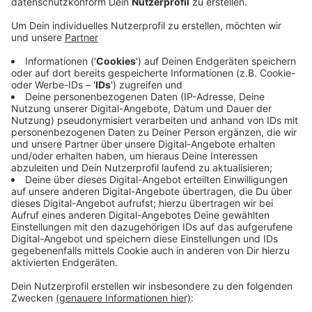
aufmerksamen Zeugen festnehmen, trotz eines
Fluchtversuchs.
Veröffentlicht:
Montag, 27.03.2023 14:46
Anzeige
Polizei bereits bekannt
Anzeige
Die jungen Bocholter im Alter von 15 und 19 Jahren
wollten anscheinend Pedelecs klauen. Beide sind der
Polizei bereits wegen ähnlicher Delikte bekannt.
Anzeige