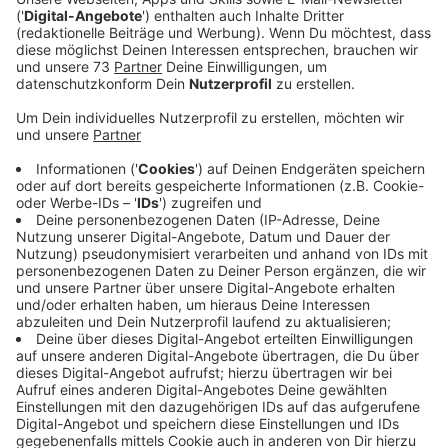
Anzeige
Einrichtung eines Testzentrum
Anzeige
Denn quasi auf der anderen Straßenseite liegt das
niederländische Dorf Suderwick. Und wer die deutsch-
niederländische Grenze passiert, muss einen nagativen
Test vorweisen. Aber weil so eine Testung absolut
nicht praktikabel wäre, gilt für die Menschen in
Suderwick und und Dinxperlo eine Ausnahme, sagt
Bocholts Bürgermeister Thomas Kerkhoff.
Anzeige