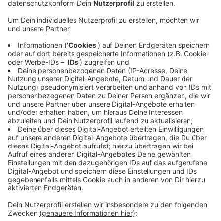
Anzeige
Bis zum Ende der Ferien
Anzeige
Es geht um den Abschnitt zwischen der Kreuzung
Pannemannstraße/Thonhausenstraße und der
Liederner Ringstraße. Der soll gründlich saniert und
auch etwas verändert werden. Die Radwege sind
künftig breiter und die Straße schmaler. Wir müssen
deshalb wahrscheinlich bis zum Ende der Ferien
Umleitungen fahren.
Anzeige