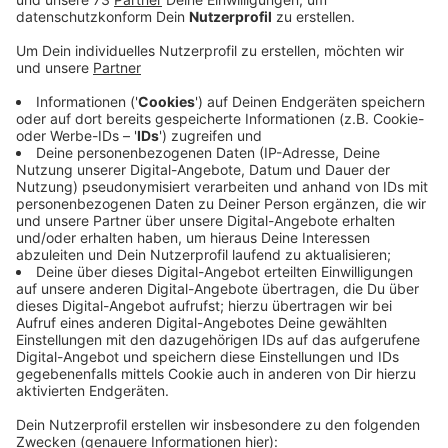
Anzeige
Auf September verschoben
Anzeige
Die Corona-Impfungen kämen so langsam voran, dass
auch im Juni wahrscheinlich noch keine größeren
Veranstaltungen möglich seien, heißt es. Deshalb
werde das Open Air Konzert mit der Supertramp-
Tribute Band "Century´s Crime" von Mitte Juni auf den
25. September. Bereits gekaufte Eintrittskarten
bleiben gültig. Wer am neuen Termin keine Zeit hat,
kann sein Ticket bis Ende April an den entsprechenden
Vorverkaufsstellen zurückgeben, so das
Stadtmarkting.