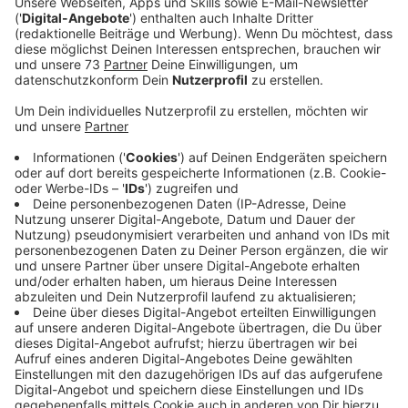
Anzeige
Bocholt verliert mit 2:8 gegen effiziente
Schalker
Anzeige
Die letzten Wochen liefen beim 1.FC Bocholt richtig
gut, dieser Samstag nicht. ,,Die Schwatten" verlieren
vor 2776 Zuschauern am ausverkauften Hünting mit
2:8 gegen die U23 von Schalke 04. Die Knappen trafen
schon in der 3. Spielminute und legten noch vor dem
Pausenpfiff fünffach nach. In der 2. Halbzeit zeigt
sich Bocholt sicherer, kassiert zwar weitere zwei
Gegentore, kann durch Marvin Lorch und Malek Fakhro
jedoch noch auf 2:8 verkürzen und die bis zum
Schlusspfiff unterstützenden Bocholtfans jubeln