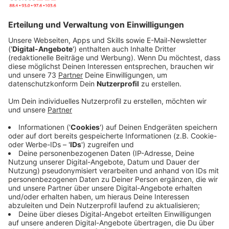
Veröffentlicht:
Dienstag, 07.12.2021 15:43
Anzeige
Berlin (dpa) - Mit dabei sind nach Angaben der Berliner
Werbeagentur Antoni, die sich die Kampagne
ausgedacht hat, unter anderem BMW, Mercedes-Benz,
Edeka, Lidl, die Sparkasse und die Volksbanken ebenso
wie Burger King und McDonald's. Medienpartner der
Kampagne ist die "Bild"-Zeitung. Der designierte
Bundeskanzler Olaf Scholz (SPD) lobte die Initiative
der Mitteilung zufolge als ein "herausragendes
Zeichen gesellschaftlicher Verantwortung und
Eigeninitiative".
Anzeige