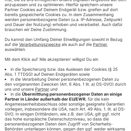
Marken, die so jeweils in einen Aufruf zum Impfen
verwandelt werden. So wirbt der Onlinehändler Otto
etwa: "Impfen ... find ich gut". Nespresso fragt:
"Impfen. What else?" und der Süßwarenhersteller
Katjes jubiliert "Impfen jes jes jes".
Anzeige
Anzeige
Anzeige