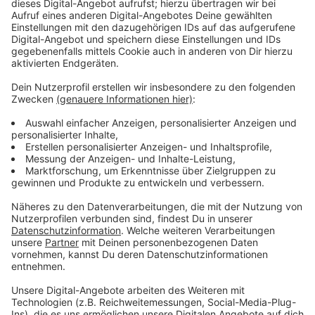
Anzeige
Anzeige
"Impfen. What Else?" oder "Wir Lieben
Impfen"
Anzeige
Überschrift der Kampagne ist der auch von der
Bundesregierung genutzte Slogan
"#ZusammenGegenCorona". Die Unternehmen sollen
unter diesem Hashtag auf ihren Social-Media-Kanälen
aber jeweils mit eigenen Slogans für die Impfung
werben. Teilweise handelt es sich dabei um
Abwandlungen bekannter Werbeslogans der jeweiligen