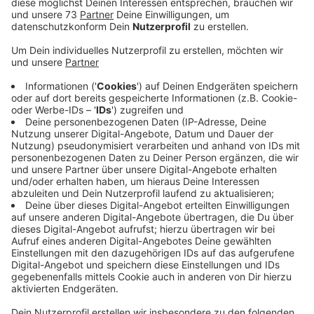
Anzeige
Hier könnt Ihr Blut spenden
Anzeige
Viele Menschen starten das neue Jahr mit guten
Vorsätzen. Warum nicht dieses Jahr mit dem Vorsatz
starten anderen zu helfen? Das geht ganz einfach,
zum Beispiel mit Blutspenden. Blutkonserven sind
nämlich seit Oktober knapp, denn immer weniger
Menschen gehen Blut spenden. Das sagt der DRK-
Blutspendedienst West.
Wenn Ihr helfen wollt, müsst UIhr einen Termin
vereinbaren.
Hier gibt es Termine
:
Übrigens: auch wenn Ihr frisch gegen Corona geimpft