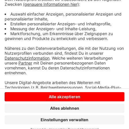
seid, könnt Ihr schon am Tag nach der Impfung Blut
spenden, wenn Ihr keine Impfnebenwirkungen habt.
Beim Blutspenden müsst Ihr eine FFP2-Maske tragen
und es gilt 3G.
Anzeige
Anzeige
Anzeige
Anzeige